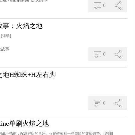
旧服
拉格纳罗斯
团队副本
0
故事：火焰之地
）
[详细]
景故事
0
地H蜘蛛+H左右脚
0
line单刷火焰之地
外）的战斗指南，配以好听的音乐、火焰特效和一些剧情的穿插铺垫。
[详细]