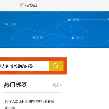
热门游戏
DNF
传奇4
剑网3旗舰版
新天龙八部
自由
诛仙世界
新仙侠5
热门标签
更多»
熊猫人之谜怀旧服牧师BIS装备搭
配指南