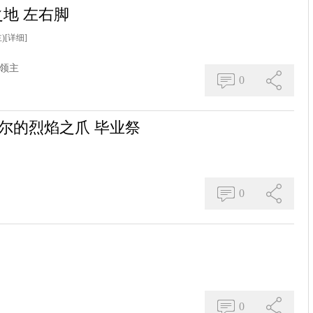
之地 左右脚
)
[详细]
领主
0
尔的烈焰之爪 毕业祭
0
0