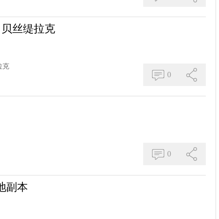
地 贝丝缇拉克
拉克
0
0
之地副本