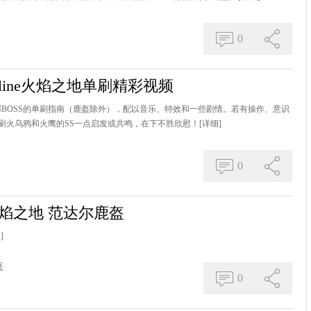
0
oline火焰之地单刷精彩视频
全部BOSS的单刷指南（鹿盔除外），配以音乐、特效和一些剧情。若有操作、意识
刷火乌鸦和火鹰的SS一点启发或共鸣，在下不胜欣慰！
[详细]
0
焰之地 范达尔鹿盔
]
盔
0