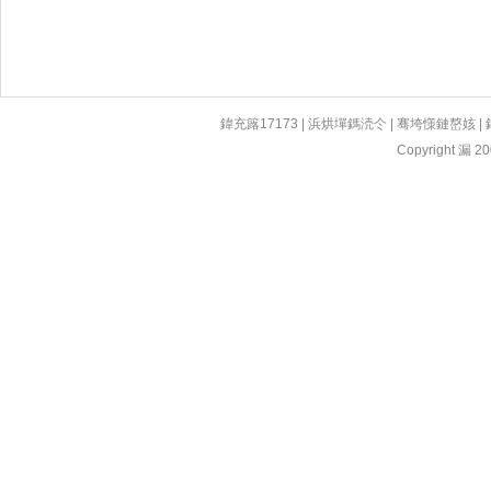
鍏充簬17173
|
浜烘墠鎷涜仒
|
骞垮憡鏈嶅姟
|
Copyright 漏 200