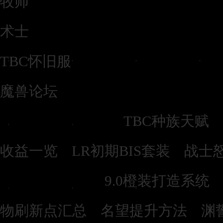
牧师
术士
TBC怀旧服
魔兽论坛
TBC怀旧服：
|
TBC种族天赋
|
|
收益一览
LR初期BIS套装
战士
暗影国度：
9.0橙装打造系统
|
|
物刷新点汇总
名望提升方法
渊