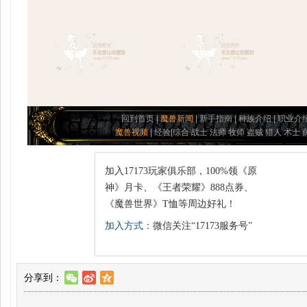
回到首页
|
魔兽新闻
|
新手指南
|
种族介绍
|
职业介
魔兽视频
| 经验[
综合
战士
法师
牧师
盗贼
猎人
术士
加入17173玩家俱乐部，100%领《原
神》月卡、《王者荣耀》888点券、
《魔兽世界》T恤等周边好礼！
加入方式：
微信关注“17173服务号”
分享到：
w
t
z