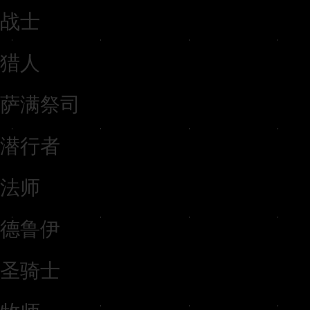
战士
猎人
萨满祭司
潜行者
法师
德鲁伊
圣骑士