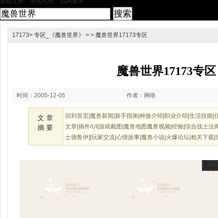
|
|
游戏注册
游戏礼包
战网服务
*
17173
>
专区_《魔兽世界》
> > 魔兽世界17173专区
魔兽世界17173专区
时间：2005-12-05
作者：网络
17:09
回到首页|魔兽新闻|新手指南|种族介绍|职业介绍|生活技能|
文 章
文章|插件/UI|游戏截图|魔兽地图魔兽视频|经验[综合战
摘 要
士德鲁伊]|玩家交流|心情故事|魔兽小说|火爆论坛|相关下载