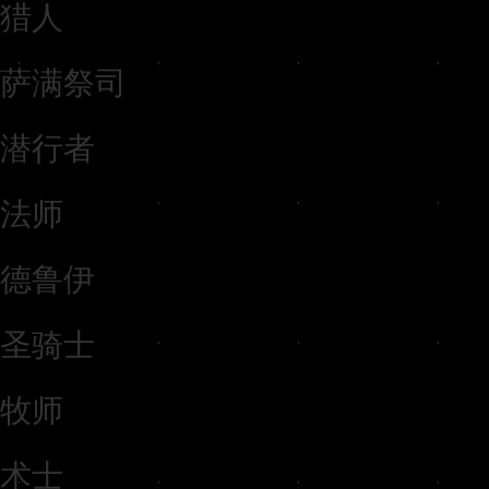
猎人
萨满祭司
潜行者
法师
德鲁伊
圣骑士
牧师
术士