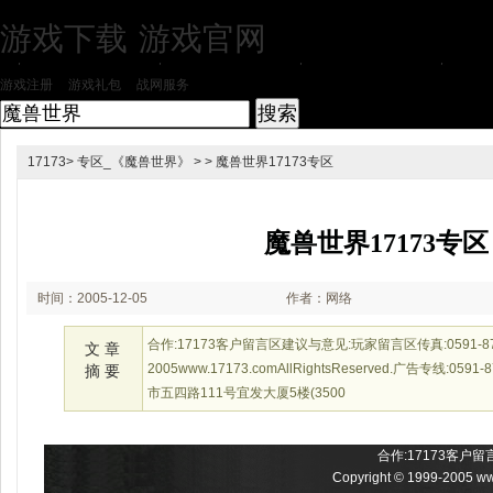
游戏下载
游戏官网
|
|
游戏注册
游戏礼包
战网服务
*
17173
>
专区_《魔兽世界》
> > 魔兽世界17173专区
魔兽世界17173专区
时间：2005-12-05
作者：网络
17:09
合作:17173客户留言区建议与意见:玩家留言区传真:0591-878103
文 章
2005www.17173.comAllRightsReserved.广告专线:059
摘 要
市五四路111号宜发大厦5楼(3500
合作:
17173客户留
Copyright © 1999-2005
ww