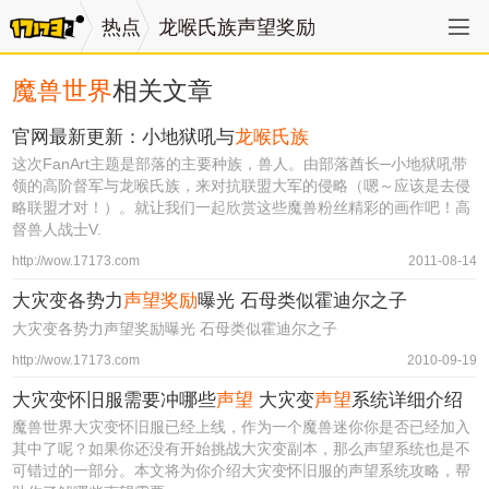
热点
龙喉氏族声望奖励
魔兽世界
相关文章
官网最新更新：小地狱吼与
龙喉氏族
这次FanArt主题是部落的主要种族，兽人。由部落酋长─小地狱吼带
领的高阶督军与龙喉氏族，来对抗联盟大军的侵略（嗯～应该是去侵
略联盟才对！）。就让我们一起欣赏这些魔兽粉丝精彩的画作吧！高
督兽人战士V.
http://wow.17173.com
2011-08-14
大灾变各势力
声望奖励
曝光 石母类似霍迪尔之子
大灾变各势力声望奖励曝光 石母类似霍迪尔之子
http://wow.17173.com
2010-09-19
大灾变怀旧服需要冲哪些
声望
大灾变
声望
系统详细介绍
魔兽世界大灾变怀旧服已经上线，作为一个魔兽迷你你是否已经加入
其中了呢？如果你还没有开始挑战大灾变副本，那么声望系统也是不
可错过的一部分。本文将为你介绍大灾变怀旧服的声望系统攻略，帮