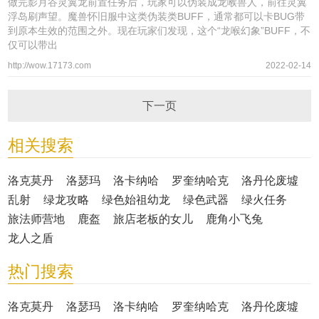
做完影月谷灵翼龙前置任务后，玩家可以伪装成龙喉兽人，前往灵翼
浮岛刷声望。魔兽怀旧服中这类伪装类BUFF，通常都可以卡BUG带
到原本生效的范围之外。现在玩家们发现，这个“龙喉幻象”BUFF，不
仅可以带出
http://wow.17173.com
2022-02-14
下一页
相关搜索
洛克莫丹
洛瑟玛
洛卡纳哈
罗奎纳哈克
洛丹伦废墟
乱射
绿龙攻略
绿色始祖幼龙
绿色武器
绿火任务
旅法师营地
鹿盔
旅店老板的女儿
鹿角小飞兔
龙人之盾
热门搜索
洛克莫丹
洛瑟玛
洛卡纳哈
罗奎纳哈克
洛丹伦废墟