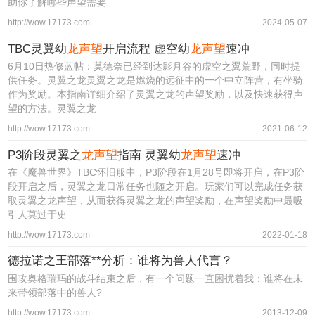
助你了解哪些声望需要
http://wow.17173.com
2024-05-07
TBC灵翼幼
龙声望
开启流程 虚空幼
龙声望
速冲
6月10日热修蓝帖：莫德奈已经到达影月谷的虚空之翼荒野，同时提
供任务。灵翼之龙灵翼之龙是燃烧的远征中的一个中立阵营，有坐骑
作为奖励。本指南详细介绍了灵翼之龙的声望奖励，以及快速获得声
望的方法。灵翼之龙
http://wow.17173.com
2021-06-12
P3阶段灵翼之
龙声望
指南 灵翼幼
龙声望
速冲
在《魔兽世界》TBC怀旧服中，P3阶段在1月28号即将开启，在P3阶
段开启之后，灵翼之龙日常任务也随之开启。玩家们可以完成任务获
取灵翼之龙声望，从而获得灵翼之龙的声望奖励，在声望奖励中最吸
引人莫过于史
http://wow.17173.com
2022-01-18
德拉诺之王部落**分析：谁将为兽人代言？
围攻奥格瑞玛的战斗结束之后，有一个问题一直困扰着我：谁将在未
来带领部落中的兽人?
http://wow.17173.com
2013-12-09