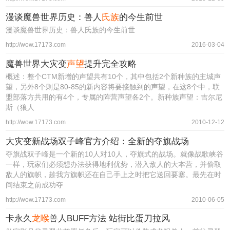
漫谈魔兽世界历史：兽人
氏族
的今生前世
漫谈魔兽世界历史：兽人氏族的今生前世
http://wow.17173.com
2016-03-04
魔兽世界大灾变
声望
提升完全攻略
概述：整个CTM新增的声望共有10个，其中包括2个新种族的主城声
望，另外8个则是80-85的新内容将要接触到的声望，在这8个中，联
盟部落方共用的有4个，专属的阵营声望各2个。新种族声望：吉尔尼
斯（狼人
http://wow.17173.com
2010-12-12
大灾变新战场双子峰官方介绍：全新的夺旗战场
夺旗战双子峰是一个新的10人对10人，夺旗式的战场。就像战歌峡谷
一样，玩家们必须想办法获得地利优势，潜入敌人的大本营，并偷取
敌人的旗帜，趁我方旗帜还在自己手上之时把它送回要塞。最先在时
间结束之前成功夺
http://wow.17173.com
2010-06-05
卡永久
龙喉
兽人BUFF方法 站街比蛋刀拉风