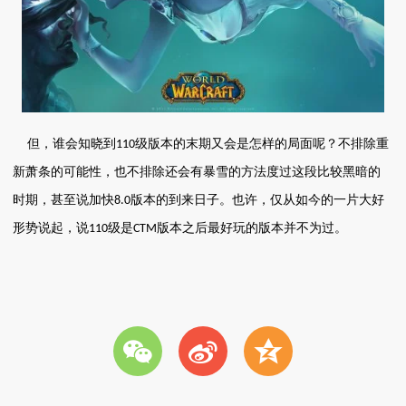
但，谁会知晓到
级版本的末期又会是怎样的局面呢？不排除重
110
新萧条的可能性，也不排除还会有暴雪的方法度过这段比较黑暗的
时期，甚至说加快
版本的到来日子。也许，仅从如今的一片大好
8.0
形势说起，说
级是
版本之后最好玩的版本并不为过。
110
CTM
w
t
z