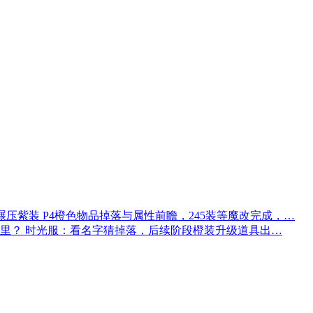
P4橙色物品掉落与属性前瞻，245装等魔改完成，…
时光服：看名字猜掉落，后续阶段橙装升级道具出…