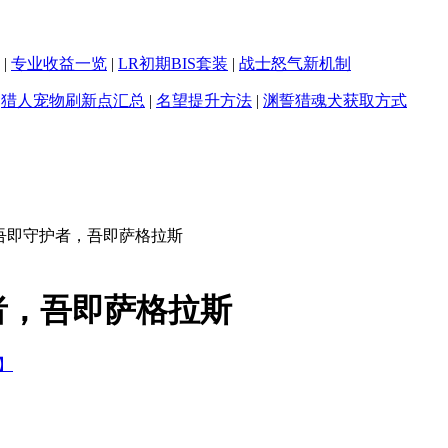
|
专业收益一览
|
LR初期BIS套装
|
战士怒气新机制
|
猎人宠物刷新点汇总
|
名望提升方法
|
渊誓猎魂犬获取方式
吾即守护者，吾即萨格拉斯
者，吾即萨格拉斯
】