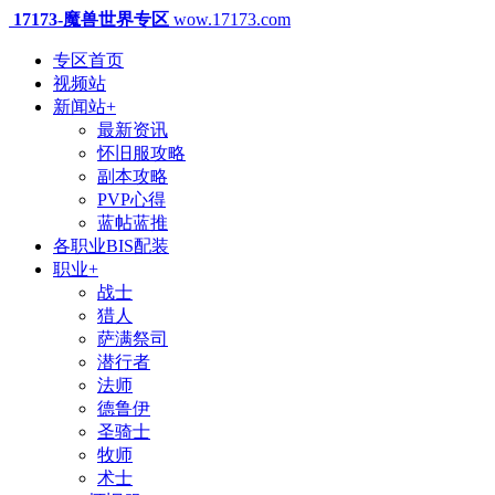
17173-魔兽世界专区
wow.17173.com
专区首页
视频站
新闻站
+
最新资讯
怀旧服攻略
副本攻略
PVP心得
蓝帖蓝推
各职业BIS配装
职业
+
战士
猎人
萨满祭司
潜行者
法师
德鲁伊
圣骑士
牧师
术士