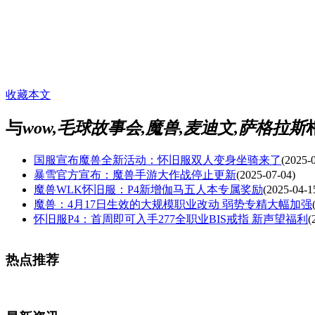
收藏本文
与
wow,毛球故事会,魔兽,麦迪文,萨格拉斯
国服宣布魔兽全新活动：怀旧服双人变身坐骑来了
(2025-
暴雪官方宣布：魔兽手游大作战停止更新
(2025-07-04)
魔兽WLK怀旧服：P4新增伽马五人本专属奖励
(2025-04-1
魔兽：4月17日生效的大规模职业改动 弱势专精大幅加强
怀旧服P4：首周即可入手277全职业BIS戒指 新声望福利
(
热点推荐