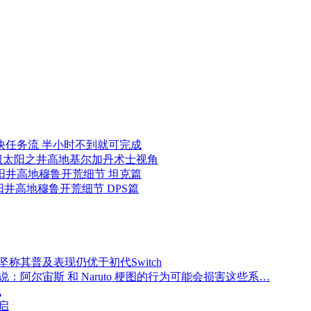
快任务流 半小时不到就可完成
服太阳之井高地基尔加丹术士视角
阳井高地穆鲁开荒细节 坦克篇
井高地穆鲁开荒细节 DPS篇
堂坚称其普及表现仍优于初代Switch
传说：阿尔宙斯 和 Naruto 梗图的行为可能会损害这些系…
线
启