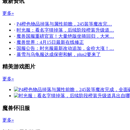
最新资讯
更多»
·
P4橙色物品掉落与属性前瞻，245装等魔改完…
·
时光服：看名字猜掉落，后续阶段橙装升级道…
·
魔兽国服重磅官宣！大量绝版坐骑回归，大米…
·
魔兽世界：4月15日最新在线修正
·
国服公告：时光服最新改动追加，金价大涨！…
·
暴雪与乌龟服达成保密和解，plus2要来了
精美游戏图片
更多»
魔兽怀旧服
更多»