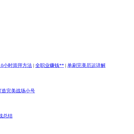
10小时崇拜方法
|
全职业赚钱**
|
单刷完美厄运详解
打造完美战场小号
战总结