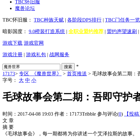
TBC怀旧服
魔兽论坛
TBC怀旧服：
TBC种族天赋
|
各阶段DPS排行
|
TBC门任务一览
暗影国度：
9.0橙装打造系统
|
全职业盟约推荐
|
盟约声望速刷
游戏下载
游戏官网
游戏注册
|
游戏礼包
|
战网服务
*
17173
>
专区_《魔兽世界》
>
首页推送
> 毛球故事会第二期：
字号：
大
中
小
毛球故事会第二期：吾即守护
时间：2017-04-08 19:03
作者：17173Tribble
参与评论(
0
)
【投稿
文 章
摘 要
《毛球故事会》，每一期都将为你讲述一个艾泽拉斯的故事。