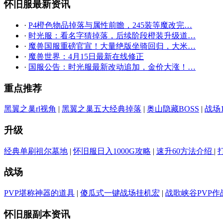
怀旧服最新资讯
·
P4橙色物品掉落与属性前瞻，245装等魔改完…
·
时光服：看名字猜掉落，后续阶段橙装升级道…
·
魔兽国服重磅官宣！大量绝版坐骑回归，大米…
·
魔兽世界：4月15日最新在线修正
·
国服公告：时光服最新改动追加，金价大涨！…
重点推荐
黑翼之巢rl视角
|
黑翼之巢五大经典掉落
|
奥山隐藏BOSS
|
战场
升级
经典单刷祖尔墓地
|
怀旧服日入1000G攻略
|
速升60方法介绍
|
战场
PVP堪称神器的道具
|
傻瓜式一键战场挂机宏
|
战歌峡谷PVP作
怀旧服副本资讯