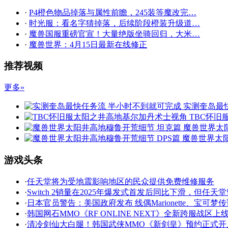
·
P4橙色物品掉落与属性前瞻，245装等魔改完…
·
时光服：看名字猜掉落，后续阶段橙装升级道…
·
魔兽国服重磅官宣！大量绝版坐骑回归，大米…
·
魔兽世界：4月15日最新在线修正
推荐视频
更多»
实测奎岛最
TBC怀旧
魔兽世界太
魔兽世界太阳
游戏头条
·
任天堂将为受地震影响地区的民众提供免费维修服务
·
Switch 2销量在2025年爆发式首发后同比下滑，但任天
·
日本官员警告：美国政府发布 线偶Marionette、宝可梦
·
韩国网石MMO《RF ONLINE NEXT》全新跨服战区上
·
清冷剑仙大白腿！韩国武侠MMO《新剑皇》预约正式开