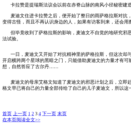
卡拉赞是提瑞斯法议会以前在赤脊山脉的南风小径秘密建
麦迪文住进卡拉赞之后，便开始了整日的雨萨格拉斯对抗
变得古怪，而且不再认识身边的人，如果有访客到来，还会用
但毕竟收到了萨格拉斯的影响，麦迪文不自觉的地研究邪
法试验。
一日，麦迪文又开始了对抗精神里的萨格拉斯，但这次却
开启横跨两个星球的黑暗之门，只能借助麦迪文的力量才有可
想，自然答应了古尔丹……
麦迪文的母亲艾格文知道了麦迪文的邪恶计划之后，立即
格文早已将自己的力量全部传给了自己的儿子麦迪文，所以这
首页
上一页
1
2
3
4
下一页
末页
在本页阅读全文>>