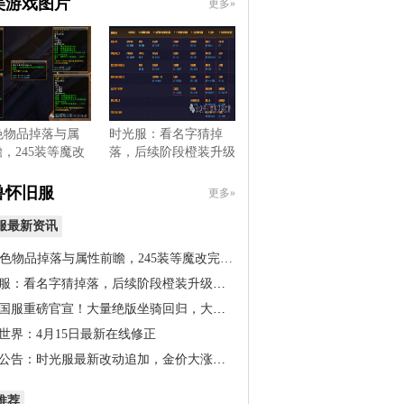
美游戏图片
更多»
色物品掉落与属
时光服：看名字猜掉
，245装等魔改
落，后续阶段橙装升级
，…
道具出…
兽怀旧服
更多»
服最新资讯
橙色物品掉落与属性前瞻，245装等魔改完…
服：看名字猜掉落，后续阶段橙装升级道…
国服重磅官宣！大量绝版坐骑回归，大米…
世界：4月15日最新在线修正
公告：时光服最新改动追加，金价大涨！…
推荐