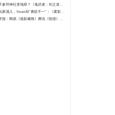
参拜神社变地狱？《鬼武者：剑之道》新预告发布
涌入，Steam却"褒贬不一"：《雾影猎人》第一赛季能救场吗
报：网易《诡影藏锋》腾讯《怪猎》开测，多款新游将落地