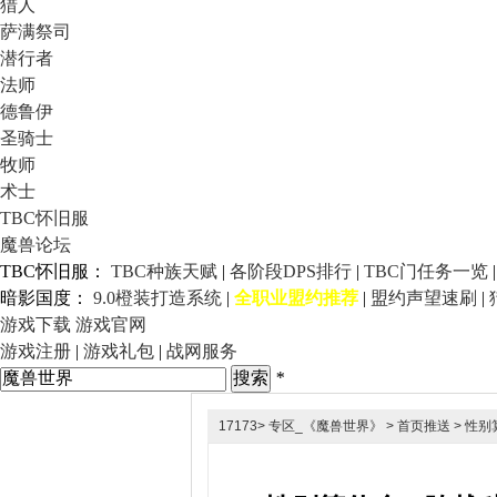
猎人
萨满祭司
潜行者
法师
德鲁伊
圣骑士
牧师
术士
TBC怀旧服
魔兽论坛
TBC怀旧服：
TBC种族天赋
|
各阶段DPS排行
|
TBC门任务一览
暗影国度：
9.0橙装打造系统
|
全职业盟约推荐
|
盟约声望速刷
|
游戏下载
游戏官网
游戏注册
|
游戏礼包
|
战网服务
*
17173
>
专区_《魔兽世界》
>
首页推送
> 性