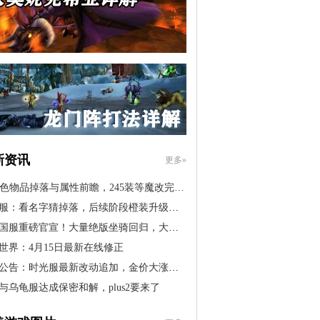
新资讯
更多»
橙色物品掉落与属性前瞻，245装等魔改完…
服：看名字猜掉落，后续阶段橙装升级道…
国服重磅官宣！大量绝版坐骑回归，大米…
世界：4月15日最新在线修正
公告：时光服最新改动追加，金价大涨！…
与乌龟服达成保密和解，plus2要来了