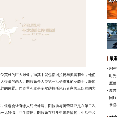
最
·
P4
五位英雄的巨大雕像，而其中就包括图拉扬与奥蕾莉亚，他们
·
时光
让人羡慕的恋人。图拉扬是人类第一批受洗礼的圣骑士，联盟
·
魔兽
统帅的位置。而奥蕾莉亚是奎尔萨拉斯风行者家族三姐妹的大
·
魔兽
·
国服
·
暴雪
碎，但也会让有缘人终成眷属。图拉扬与奥蕾莉亚是在第二次
就一见钟情、互生情愫。图拉扬在战斗中果敢坚韧，生活中和