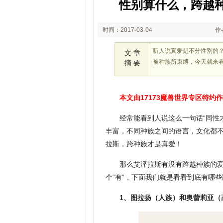
性别算什么，跨越
时间：2017-03-04
作者
10:50
听人说真爱是不分性别的
文 章
被种族所束缚，今天就来
摘 要
本文由17173魔兽世界专区特约作者
经常能看到人说这么一句话“同性
丰富，不同种族之间的语言，文化都
拉斯，跨种族才是真爱！
那么艾泽拉斯有没有跨越种族的
个“有”，下面我们就是看看到底有哪
1、图拉扬（人族）和奥蕾莉亚（