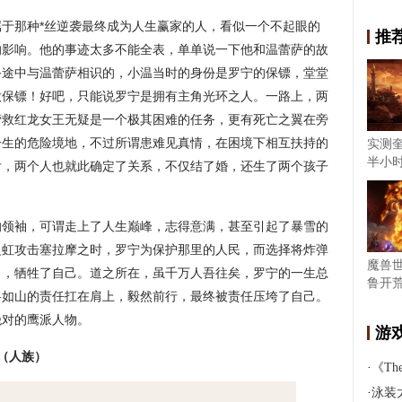
于那种*丝逆袭最终成为人生赢家的人，看似一个不起眼的
推
的影响。他的事迹太多不能全表，单单说一下他和温蕾萨的故
务途中与温蕾萨相识的，小温当时的身份是罗宁的保镖，堂堂
做保镖！好吧，只能说罗宁是拥有主角光环之人。一路上，两
营救红龙女王无疑是一个极其困难的任务，更有死亡之翼在旁
一生的危险境地，不过所谓患难见真情，在困境下相互扶持的
实测
半小
后，两个人也就此确定了关系，不仅结了婚，还生了两个孩子
的领袖，可谓走上了人生巅峰，志得意满，甚至引起了暴雪的
之虹攻击塞拉摩之时，罗宁为保护那里的人民，而选择将炸弹
魔兽
出，牺牲了自己。道之所在，虽千万人吾往矣，罗宁的一生总
鲁开荒
将如山的责任扛在肩上，毅然前行，最终被责任压垮了自己。
绝对的鹰派人物。
游
（人族）
·
《The
·
泳装太清