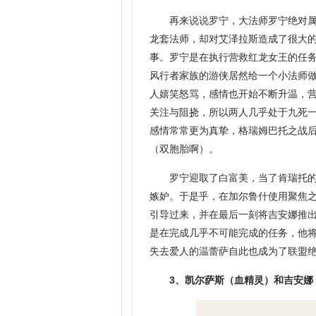
再来说说罗宁，大法师罗宁绝对属
龙套法师，却对艾泽拉斯造成了很大
事。罗宁是在执行营救红龙女王的任
风行者家族的游侠居然给一个小法师
人嬉笑怒骂，感情也开始不断升温，
关注与阻挠，所以两人几乎处于九死
感情常常更为真挚，格瑞姆巴托之战
（双胞胎啊）。
罗宁迎取了白富美，当了肯瑞托
嫉妒。于是乎，在加尔鲁什使用聚焦
引导过来，并在最后一刻将吉安娜推
是在完成几乎不可能完成的任务，他
失去爱人的温蕾萨自此也成为了联盟
3、凯尔萨斯（血精灵）和吉安娜