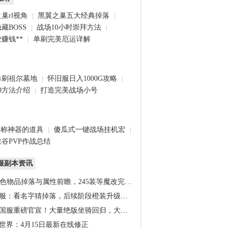
巢rl视角
黑翼之巢五大经典掉落
|
|
藏BOSS
战场10小时崇拜方法
|
|
赚钱**
单刷完美厄运详解
|
单刷祖尔墓地
怀旧服日入1000G攻略
|
|
0方法介绍
打造完美战场小号
|
堪称神器的道具
傻瓜式一键战场挂机宏
|
|
谷PVP作战总结
服副本资讯
橙色物品掉落与属性前瞻，245装等魔改完…
服：看名字猜掉落，后续阶段橙装升级道…
国服重磅官宣！大量绝版坐骑回归，大米…
世界：4月15日最新在线修正