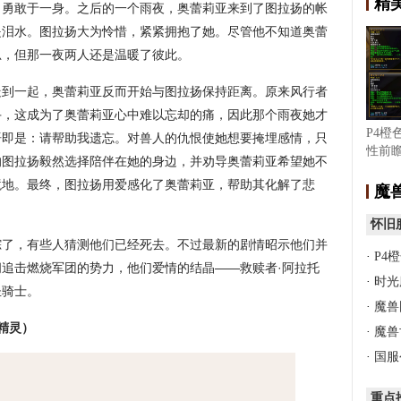
精
、勇敢于一身。之后的一个雨夜，奥蕾莉亚来到了图拉扬的帐
是泪水。图拉扬大为怜惜，紧紧拥抱了她。尽管他不知道奥蕾
思，但那一夜两人还是温暖了彼此。
走到一起，奥蕾莉亚反而开始与图拉扬保持距离。原来风行者
手，这成为了奥蕾莉亚心中难以忘却的痛，因此那个雨夜她才
P4橙
语即是：请帮助我遗忘。对兽人的仇恨使她想要掩埋感情，只
性前瞻
的图拉扬毅然选择陪伴在她的身边，并劝导奥蕾莉亚希望她不
完成
境地。最终，图拉扬用爱感化了奥蕾莉亚，帮助其化解了悲
魔
怀旧
踪了，有些人猜测他们已经死去。不过最新的剧情昭示他们并
·
P4
追击燃烧军团的势力，他们爱情的结晶——救赎者·阿拉托
·
时光
圣骑士。
·
魔兽
精灵）
·
魔兽
·
国服
重点