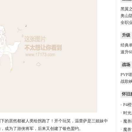
黑翼之
奥山隐
全职业
升级
经典
速升6
战场
PVP
战歌峡
怀旧
·
P4
·
时光
剩下的居然都被人类给拐跑了！开个玩笑，温蕾萨是三姐妹中
·
魔兽
始，成为了游侠将军，后来又创建了银色盟约。
·
魔兽