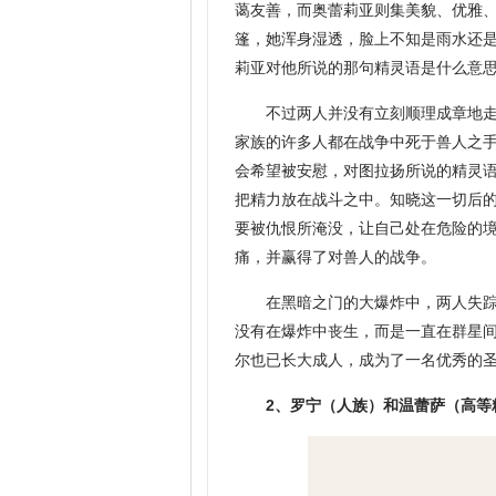
蔼友善，而奥蕾莉亚则集美貌、优雅
篷，她浑身湿透，脸上不知是雨水还
莉亚对他所说的那句精灵语是什么意
不过两人并没有立刻顺理成章地
家族的许多人都在战争中死于兽人之
会希望被安慰，对图拉扬所说的精灵
把精力放在战斗之中。知晓这一切后
要被仇恨所淹没，让自己处在危险的
痛，并赢得了对兽人的战争。
在黑暗之门的大爆炸中，两人失
没有在爆炸中丧生，而是一直在群星间
尔也已长大成人，成为了一名优秀的
2、罗宁（人族）和温蕾萨（高等