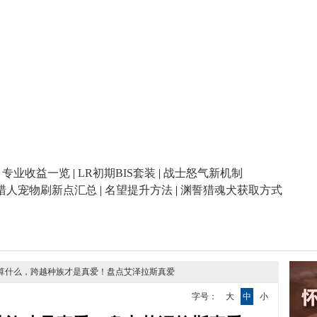
|
专业收益一览
|
LR初期BIS套装
|
战士怒气新机制
猎人宠物刷新点汇总
|
名望提升方法
|
渊誓猎魂犬获取方式
别算什么，跨越种族才是真爱！盘点艾泽拉斯真爱
字号：
大
中
小