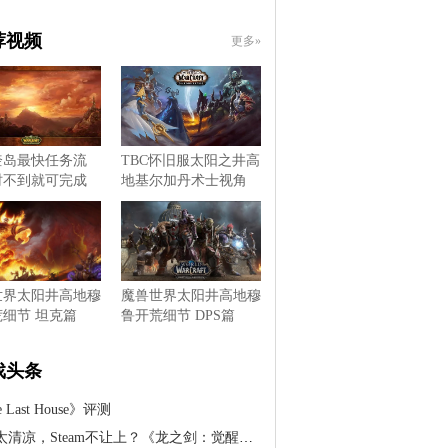
荐视频
更多»
奎岛最快任务流
TBC怀旧服太阳之井高
时不到就可完成
地基尔加丹术士视角
世界太阳井高地穆
魔兽世界太阳井高地穆
细节 坦克篇
鲁开荒细节 DPS篇
戏头条
 Last House》评测
凉，Steam不让上？《龙之剑：觉醒》DLC被和谐，官方紧急滑跪