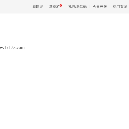
新网游
新页游
礼包/激活码
今日开服
热门页游
魔兽
w.17173.com
天堂
王权与