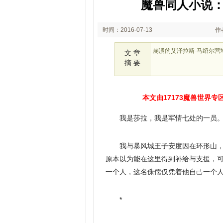
魔兽同人小说：
时间：2016-07-13
作
10:35
崩溃的艾泽拉斯-马绍尔营
文 章
摘 要
本文由17173魔兽世界
我是莎拉，我是军情七处的一员
我与暴风城王子安度因在环形山
原本以为能在这里得到补给与支援，
一个人，这名侏儒仅凭着他自己一个
*