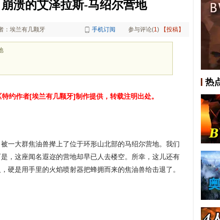
崩溃的艾泽拉斯-马绍尔营地
者：埃兰有几颗牙
手机订阅
参与评论(
1
)
【投稿】
地
热
专区特约作者[埃兰有几颗牙]制作提供，转载注明出处。
。
，被一大群焦油兽撵上了位于环形山北部的马绍尔营地。我们
可是，这座闻名遐迩的营地却早已人去楼空。所幸，这儿还有
人，硬是用手里的火焰喷射器把蜂拥而来的焦油兽给击退了。