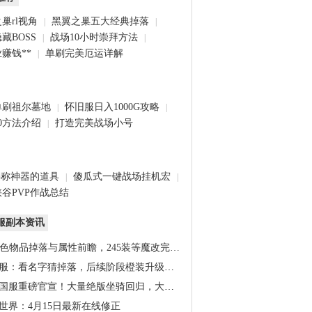
巢rl视角
黑翼之巢五大经典掉落
|
|
藏BOSS
战场10小时崇拜方法
|
|
赚钱**
单刷完美厄运详解
|
单刷祖尔墓地
怀旧服日入1000G攻略
|
|
0方法介绍
打造完美战场小号
|
堪称神器的道具
傻瓜式一键战场挂机宏
|
|
谷PVP作战总结
服副本资讯
橙色物品掉落与属性前瞻，245装等魔改完…
服：看名字猜掉落，后续阶段橙装升级道…
国服重磅官宣！大量绝版坐骑回归，大米…
世界：4月15日最新在线修正