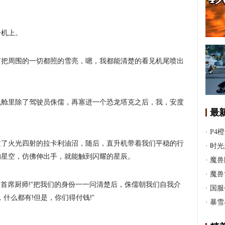
。
升机上。
灯把周围的一切都照的雪亮，嗯，我都能清楚的看见机尾喷出
机舱里除了驾驶员侏儒，再塞进一个恐龙塔克之后，我，安度
最
·
P4
过了火光四射的拉卡利油沼，随后，直升机带着我们平稳的行
·
时光
的星空，仿佛伸出手，就能触到闪耀的星辰。
·
魔兽
·
魔兽
的首席厨师!”把我们的身份一一问清楚后，侏儒朝我们自我介
·
国服
什么都有!但是，你们得付钱!”
·
暴雪