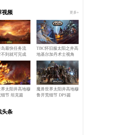
荐视频
更多»
奎岛最快任务流
TBC怀旧服太阳之井高
时不到就可完成
地基尔加丹术士视角
世界太阳井高地穆
魔兽世界太阳井高地穆
细节 坦克篇
鲁开荒细节 DPS篇
戏头条