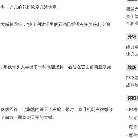
许多，这儿的花粉浓度几近为零。
黑翼之
奥山隐
全职业
侏儒大喊着回答，“拉卡利油沼里的石油已经没有多少获利空间
升级
经典
速升6
子，那伙骨头人弄出了一种高能燃料，石油在它面前简直淡如
战场
PVP
战歌峡
怀旧
!”侏儒回答，他娴熟的踩下了右舵，顿时，直升机朝右微微倾
·
P4
过了前方一颗直刺天宇的大树。
·
时光
·
魔兽
·
魔兽