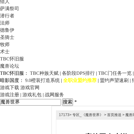
猎人
萨满祭司
潜行者
法师
德鲁伊
圣骑士
牧师
术士
TBC怀旧服
魔兽论坛
TBC怀旧服：
TBC种族天赋
|
各阶段DPS排行
|
TBC门任务一览
暗影国度：
9.0橙装打造系统
|
全职业盟约推荐
|
盟约声望速刷
|
游戏下载
游戏官网
游戏注册
|
游戏礼包
|
战网服务
*
17173
>
专区_《魔兽世界》
>
首页推送
> 魔