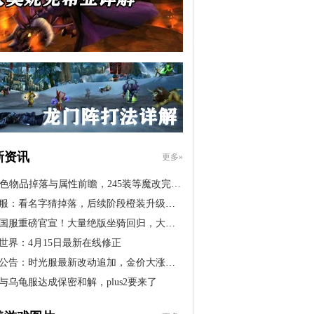
新资讯
更多»
橙色物品掉落与属性前瞻，245装等魔改完…
服：看名字猜掉落，后续阶段橙装升级道…
国服重磅官宣！大量绝版坐骑回归，大米…
世界：4月15日最新在线修正
公告：时光服最新改动追加，金价大涨！…
与乌龟服达成保密和解，plus2要来了