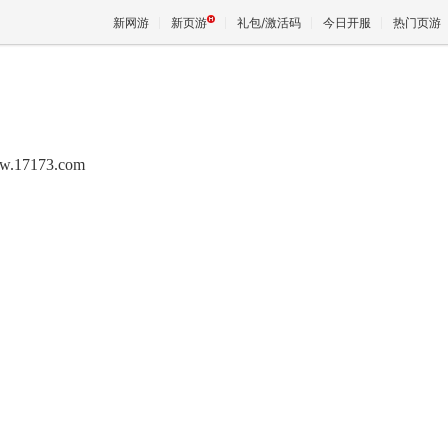
新网游
新页游
礼包/激活码
今日开服
热门页游
魔兽
w.17173.com
天堂
王权与