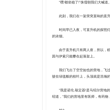
“嘿!都坐稳了!”侏儒朝我们大喊道
此刻，我们在一架突突直响的直
时间早已入夜，可直升机的探照
的浓烟。
由于直升机只有两人座，所以，
因与伊索只能攀在起落架上。
我们飞出了空空如也的营地，飞
驶在绿毯般的枝叶上，头顶就是浩瀚
“我是诺伦.敲定器!是马绍尔营地
绍道，“我们的营地里有医师，有药物，