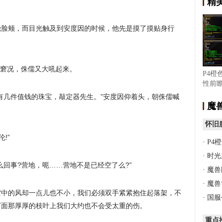
精
挠脸颊，而目光触及到安度因的时候，他先是摸了摸贴身行
的窘况，侏儒又大吼起来。
P4橙
性前瞻
完成
有几件值钱的珠宝，敲定器先生。”安度因仰着头，朝侏儒喊
魔
怀旧
!”
·
P4
·
时光
么回事?营地，呃……营地不是已经空了么?”
·
魔兽
·
魔兽
空中的风却一点儿也不小，我们必须双手紧紧抱住起落架，不
·
国服
下面那厚厚的枝叶上我们大约也不会受太重的伤。
重点