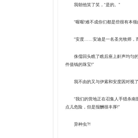
我朝他笑了笑，“是的。”
“喔喔!难不成你们都是些很有本领的
“安度……安迪是一名圣光牧师，
侏儒回头瞧了瞧后座上鼾声均匀的
件值钱的珠宝!”
我不由的又与伊索和安度因对视了一
“我们的营地正在召集人手猎杀南
点儿危险，但是报酬很丰厚!”
异种虫?!