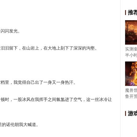
推
，闪闪发光。
，汩汩留下，在山岩上，在大地上刻下了深深的沟壑。
实测
半小
空档里，我觉得自己出了一身又一身热汗。
魔兽
鲁开荒
，顿时，一股冰风在我挥手之间氤氲进了空气，这一丝冰冷让
游
舱里的诺伦朝我大喊道。