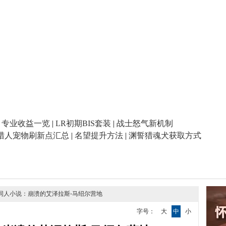
|
专业收益一览
|
LR初期BIS套装
|
战士怒气新机制
猎人宠物刷新点汇总
|
名望提升方法
|
渊誓猎魂犬获取方式
兽同人小说：崩溃的艾泽拉斯-马绍尔营地
字号：
大
中
小