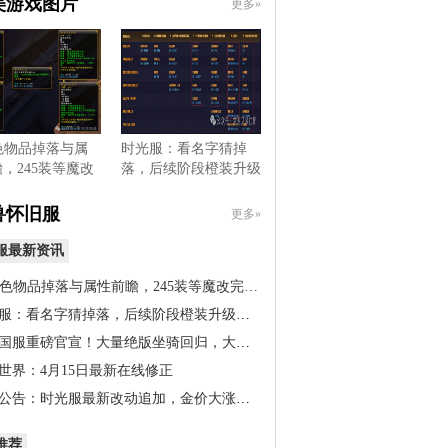
美游戏图片
更多»
色物品掉落与属
时光服：看名字猜掉
，245装等魔改
落，后续阶段橙装升级
，…
道具出…
兽怀旧服
更多»
服最新资讯
橙色物品掉落与属性前瞻，245装等魔改完…
服：看名字猜掉落，后续阶段橙装升级道…
国服重磅官宣！大量绝版坐骑回归，大米…
世界：4月15日最新在线修正
公告：时光服最新改动追加，金价大涨！…
推荐