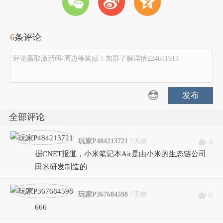
w
t
z
6
条评论
评论赢取激活码/周边等奖励！加群了解详情224611913
发布
全部评论
玩家P484213721
7天前
0
据CNET报道，小米笔记本Air是由小米的生态链公司
田米研发制造的
玩家P367684598
7天前
0
666