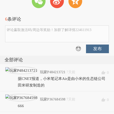
w
t
z
6
条评论
评论赢取激活码/周边等奖励！加群了解详情224611913
发布
全部评论
玩家P484213721
7天前
0
据CNET报道，小米笔记本Air是由小米的生态链公司
田米研发制造的
玩家P367684598
7天前
0
666