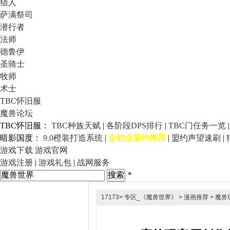
猎人
萨满祭司
潜行者
法师
德鲁伊
圣骑士
牧师
术士
TBC怀旧服
魔兽论坛
TBC怀旧服：
TBC种族天赋
|
各阶段DPS排行
|
TBC门任务一览
暗影国度：
9.0橙装打造系统
|
全职业盟约推荐
|
盟约声望速刷
|
游戏下载
游戏官网
游戏注册
|
游戏礼包
|
战网服务
*
17173
>
专区_《魔兽世界》
>
漫画推荐
> 魔