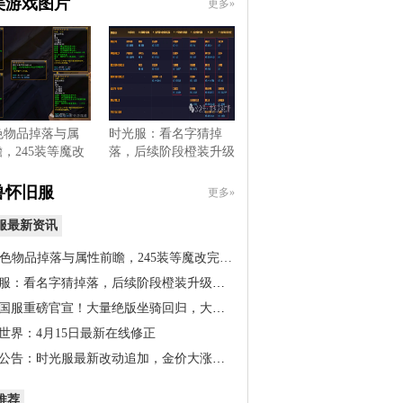
美游戏图片
更多»
色物品掉落与属
时光服：看名字猜掉
，245装等魔改
落，后续阶段橙装升级
，…
道具出…
兽怀旧服
更多»
服最新资讯
橙色物品掉落与属性前瞻，245装等魔改完…
服：看名字猜掉落，后续阶段橙装升级道…
国服重磅官宣！大量绝版坐骑回归，大米…
世界：4月15日最新在线修正
公告：时光服最新改动追加，金价大涨！…
推荐