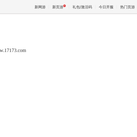
新网游
新页游
礼包/激活码
今日开服
热门页游
魔兽
w.17173.com
天堂
王权与