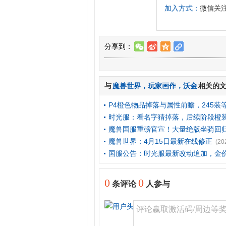
加入方式：
微信关注“
分享到：
w
t
z
l
与
魔兽世界
，
玩家画作
，
沃金
相关的
P4橙色物品掉落与属性前瞻，245
时光服：看名字猜掉落，后续阶段橙
魔兽国服重磅官宣！大量绝版坐骑回归
魔兽世界：4月15日最新在线修正
(20
国服公告：时光服最新改动追加，金
0
0
条评论
人参与
评论赢取激活码/周边等奖励