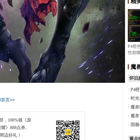
精
P4橙
性前瞻
完成
魔
怀旧
·
P4
·
时光
3首页>>
·
魔兽
·
魔兽
部，100%领《原
·
国服
耀》888点券、
等周边好礼！
重点