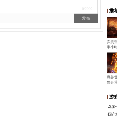
0
/2000
推
发布
实测
半小
魔兽
鲁开荒
游
·
岛国性
·
国产武