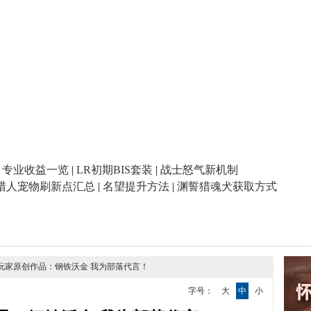
|
专业收益一览
|
LR初期BIS套装
|
战士怒气新机制
猎人宠物刷新点汇总
|
名望提升方法
|
渊誓猎魂犬获取方式
兽玩家原创作品：钢铁沃金 我为部落代言！
字号：
大
中
小