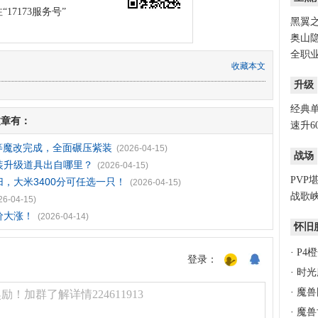
17173服务号”
黑翼之
奥山隐
全职业
收藏本文
升级
经典
文章有：
速升6
装等魔改完成，全面碾压紫装
(2026-04-15)
战场
装升级道具出自哪里？
(2026-04-15)
PVP
，大米3400分可任选一只！
(2026-04-15)
战歌峡
26-04-15)
价大涨！
(2026-04-14)
怀旧
·
P4
登录：
·
时光
·
魔兽
！加群了解详情224611913
·
魔兽