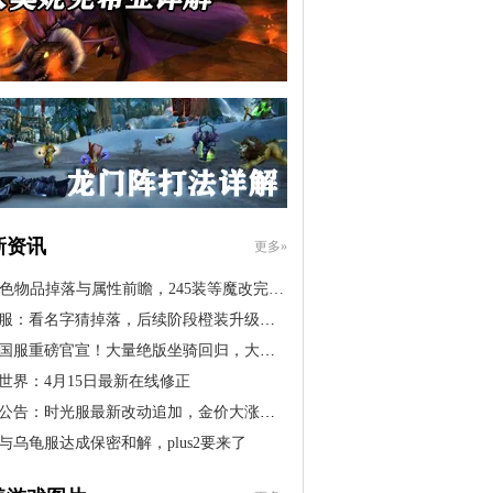
新资讯
更多»
橙色物品掉落与属性前瞻，245装等魔改完…
服：看名字猜掉落，后续阶段橙装升级道…
国服重磅官宣！大量绝版坐骑回归，大米…
世界：4月15日最新在线修正
公告：时光服最新改动追加，金价大涨！…
与乌龟服达成保密和解，plus2要来了