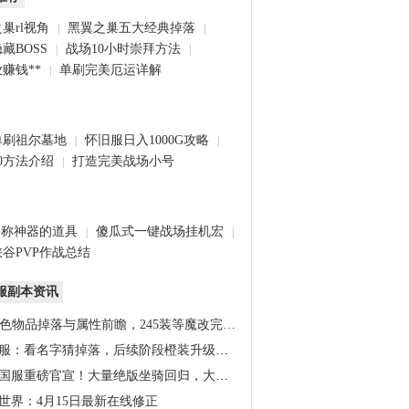
巢rl视角
黑翼之巢五大经典掉落
|
|
藏BOSS
战场10小时崇拜方法
|
|
赚钱**
单刷完美厄运详解
|
单刷祖尔墓地
怀旧服日入1000G攻略
|
|
0方法介绍
打造完美战场小号
|
堪称神器的道具
傻瓜式一键战场挂机宏
|
|
谷PVP作战总结
服副本资讯
橙色物品掉落与属性前瞻，245装等魔改完…
服：看名字猜掉落，后续阶段橙装升级道…
国服重磅官宣！大量绝版坐骑回归，大米…
世界：4月15日最新在线修正