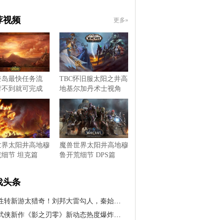
荐视频
更多»
奎岛最快任务流
TBC怀旧服太阳之井高
时不到就可完成
地基尔加丹术士视角
世界太阳井高地穆
魔兽世界太阳井高地穆
细节 坦克篇
鲁开荒细节 DPS篇
戏头条
转新游太猎奇！刘邦大雷勾人，秦始皇变风骚美女
侠新作《影之刃零》新动态热度爆炸！老外抢着送钱