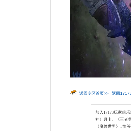
返回专区首页>>
返回1717
加入17173玩家俱乐
神》月卡、《王者荣
《魔兽世界》T恤