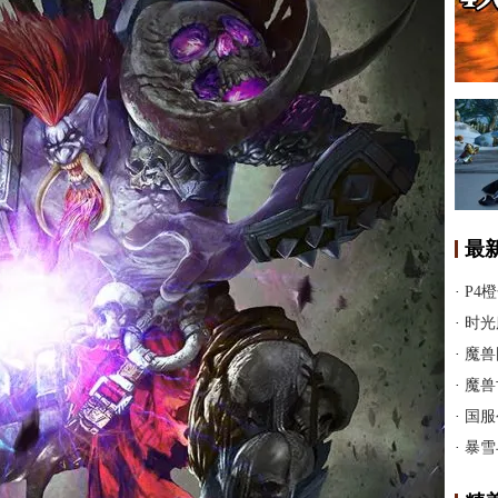
最
·
P4
·
时光
·
魔兽
·
魔兽
·
国服
·
暴雪