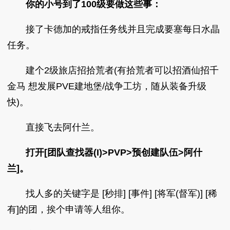
你的小号到了100级要做这些事：
接了卡德加的戒指任务线并且完成要塞每日水晶
任务。
建个2级旅店招拾荒者(有拾荒者可以招酒仙招千
金马 想发展PVE建地堡/战争工坊，随从装备升级
快)。
直接飞去阿什兰。
打开[团队查找器(I)>PVP>预创建队伍>阿什
兰]。
找人多的关键字是 [秒排] [事件] [将军(督军)] [稀
有]的团，挨个申请等人组你。