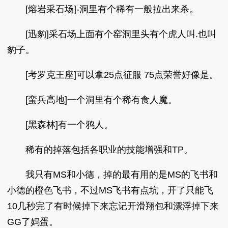
[熔岩采石场]-洞里有个稀有一般拉出来杀。
[迅豹]采石场上面有个窑洞里头有个虎人叫.也叫
豹子。
[考罗克王座]可以拿25点征服 75点荣誉好像是。
[蛮兵高地]一个洞里有个稀有食人魔。
[黑森林]有一个鸦人。
稀有的掉落包括各职业的技能增强和TP。
我只有MS和小德，掉的最有用的是MS的飞书和
小德的橙色飞书，不过MS飞书有点坑，开了只能飞
10几秒完了有时候掉下来忘记开滑翔包和漂浮掉下来
GG了妈蛋。