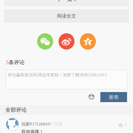
阅读全文
w
t
z
5
条评论
评论赢取激活码/周边等奖励！加群了解详情224611913
发布
全部评论
玩家P171269437
7天前
1
双持盾牌！