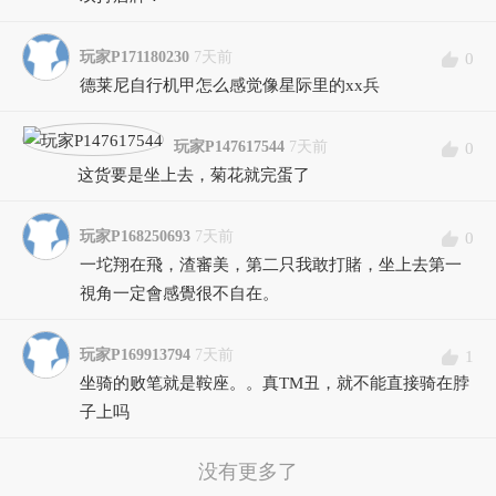
玩家P171180230
7天前
0
德莱尼自行机甲怎么感觉像星际里的xx兵
玩家P147617544
7天前
0
这货要是坐上去，菊花就完蛋了
玩家P168250693
7天前
0
一坨翔在飛，渣審美，第二只我敢打賭，坐上去第一
視角一定會感覺很不自在。
玩家P169913794
7天前
1
坐骑的败笔就是鞍座。。真TM丑，就不能直接骑在脖
子上吗
没有更多了