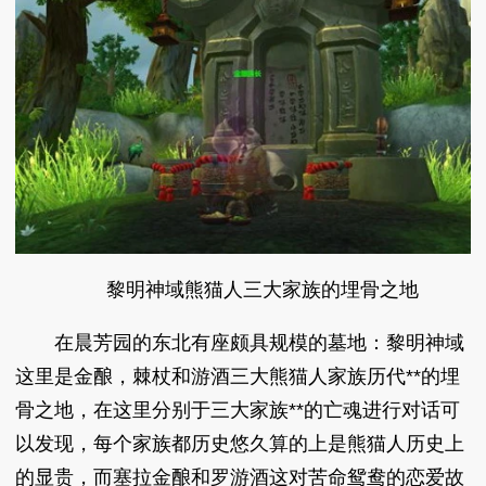
黎明神域熊猫人三大家族的埋骨之地
在晨芳园的东北有座颇具规模的墓地：黎明神域
这里是金酿，棘杖和游酒三大熊猫人家族历代**的埋
骨之地，在这里分别于三大家族**的亡魂进行对话可
以发现，每个家族都历史悠久算的上是熊猫人历史上
的显贵，而塞拉金酿和罗游酒这对苦命鸳鸯的恋爱故