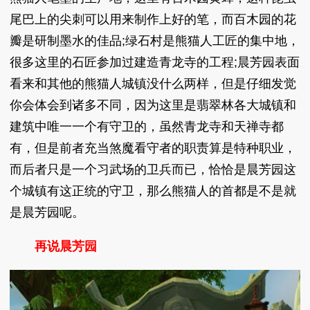
尾巴上的尖刺可以用来制作上好的笔，而百木园的花
瓣是研制墨水的佳品;绿石村是熊猫人工匠的集中地，
很多这里的石匠参加过建造青龙寺的工程;晨芳园表面
看来和其他的熊猫人城镇没什么两样，但是仔细发觉
你会体会到诸多不同，因为这里是翡翠林各大城镇和
建筑中唯一一个有守卫的，虽然青龙寺和天禅寺都
有，但是前者充当煞魔看守者的职责算是特种职业，
而后者只是一个习武场的卫兵而已，恰恰是晨芳园这
个城镇有这正统的守卫，那么熊猫人的首都是不是就
是晨芳园呢。
再说晨芳园