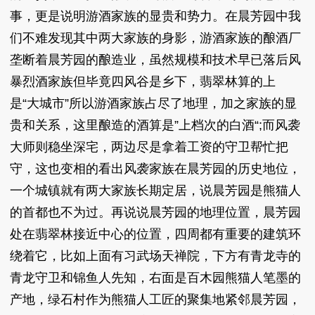
事，更是说明游酒家族的显贵和势力。在晨芳园中我
们不难发现其中两大家族的身影，游酒家族的酿酒厂
垄断着晨芳园的酿造业，虽然规模和技术早已落后风
暴烈酒家族但毕竟四风谷是乡下，翡翠林算的上
是“大城市”所以游酒家族占尽了地理，加之家族的显
贵和关系，这里酿造的酒算是”上档次的白酒“;而风袭
大师则稳坐深宅，两边尽是拿着工资的守卫帮忙把
守，这也变相的看出风袭家族在晨芳园的历史地位，
一个城镇就有两大家族长期定居，说晨芳园是熊猫人
的首都也不为过。再说说晨芳园的地理位置，晨芳园
处在翡翠林接近中心的位置，四周都有重要的建筑环
绕着它，比如上面有习武场天禅院，下方有青龙寺的
青龙守卫和锦鱼人先知，右面是百木园熊猫人笔墨的
产地，绿石村作为熊猫人工匠的聚集地紧邻晨芳园，