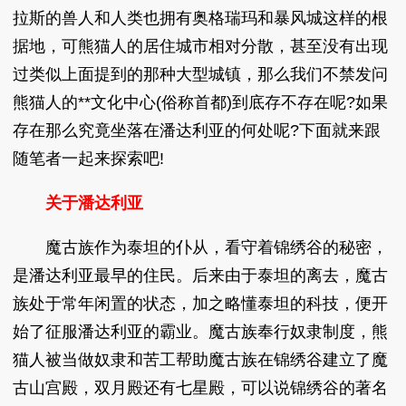
拉斯的兽人和人类也拥有奥格瑞玛和暴风城这样的根
据地，可熊猫人的居住城市相对分散，甚至没有出现
过类似上面提到的那种大型城镇，那么我们不禁发问
熊猫人的**文化中心(俗称首都)到底存不存在呢?如果
存在那么究竟坐落在潘达利亚的何处呢?下面就来跟
随笔者一起来探索吧!
关于潘达利亚
魔古族作为泰坦的仆从，看守着锦绣谷的秘密，
是潘达利亚最早的住民。后来由于泰坦的离去，魔古
族处于常年闲置的状态，加之略懂泰坦的科技，便开
始了征服潘达利亚的霸业。魔古族奉行奴隶制度，熊
猫人被当做奴隶和苦工帮助魔古族在锦绣谷建立了魔
古山宫殿，双月殿还有七星殿，可以说锦绣谷的著名