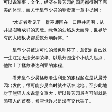
可以说军事，文化，经济在晨芳园的四周都得到了完
美的体现，而关于皇帝少昊的罪责第一章中提到：
“水语者看见了一群巫师围在一口巨井周围，从
井里召唤成群的恶魔。绿色的烈焰从天而降，世界所
有的大陆板块都悉数分崩解体。”
皇帝少昊被这可怕的景象吓坏了，意识到自己这
一生注定无法安享荣华。以晨芳园这个小镇为起点，
他踏上了拯救潘达利亚的旅程。
看来皇帝少昊拯救潘达利亚的旅程起点是从晨芳
园出发的，很可能少昊当时就生活在此地，至少此地
对于熊猫人来说意义重大，所以晨芳园最有可能就是
熊猫人的首都，暴雪也许只是没有交代罢了。