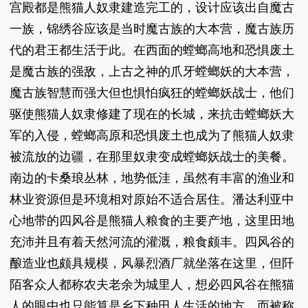
宫殿都是熊猫人奴隶建造完工的，设计应该出自魔古
一族，锦绣谷应该是当时魔古族的大本营，魔古族历
代的君王都生活于此。在西面的螳螂高地和恐惧废土
是魔古族的强敌，上古之神的爪牙螳螂妖的大本营，
魔古族智慧而强大但也惧怕疯狂的螳螂妖战士，他们
驱使熊猫人奴隶修建了现在的长城，来抗击螳螂妖大
军的入侵，螳螂高原和恐惧废土也成为了熊猫人奴隶
被流放的边疆，在那里奴隶变成螳螂妖战士的美餐。
南边的卡桑琅丛林，地势低洼，虽然有丰富的渔业和
林业资源但是环境相对原始不适合居住。潘达利亚中
心地带的四风谷是熊猫人粮食的主要产地，这里田地
充沛并且有着天然河流的灌溉，粮食颇丰。四风谷的
酿造业也颇具规模，风暴烈酒厂就坐落在这里，但阡
陌客众人都称农夫老余为城里人，想必四风谷在熊猫
人的眼中也只能算是乡下种田人生活的地方，而被称