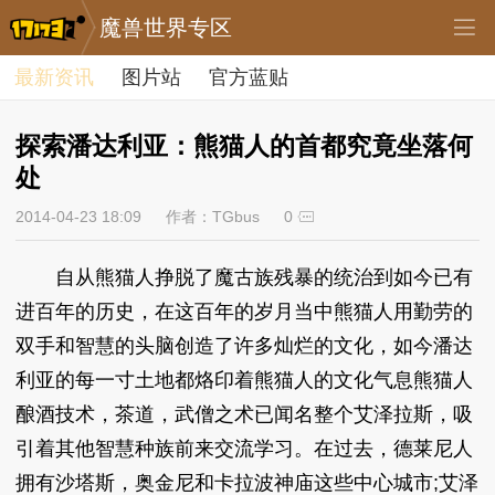
魔兽世界专区
最新资讯
图片站
官方蓝贴
探索潘达利亚：熊猫人的首都究竟坐落何
处
2014-04-23 18:09
作者：TGbus
0
自从熊猫人挣脱了魔古族残暴的统治到如今已有
进百年的历史，在这百年的岁月当中熊猫人用勤劳的
双手和智慧的头脑创造了许多灿烂的文化，如今潘达
利亚的每一寸土地都烙印着熊猫人的文化气息熊猫人
酿酒技术，茶道，武僧之术已闻名整个艾泽拉斯，吸
引着其他智慧种族前来交流学习。在过去，德莱尼人
拥有沙塔斯，奥金尼和卡拉波神庙这些中心城市;艾泽