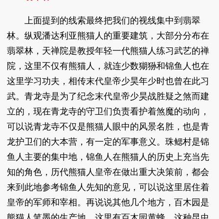
上面提到的线索最终把我们的视线集中到翡翠
林。纵观潘达利亚熊猫人的重要建筑，大部分分布在
翡翠林，天禅院是教授年轻一代熊猫人练习武艺的禅
院，这里不仅有熊猫人，就连少数猢狲和锦鱼人也在
这里学习功夫，相传末代皇帝少昊年少时也曾在此习
武。青龙寺是为了纪念末代皇帝少昊战胜疑之煞而建
立的，现在青龙寺的守卫们负责看护着煞魔的动向，
可以说青龙寺不仅是熊猫人眼中的风景名胜，也是青
龙护卫们的大本营，有一定的军事意义。珠鳃村是锦
鱼人主要的集中地，锦鱼人在熊猫人的历史上充当先
知的角色，历代熊猫人皇帝在做出重大决策前，都会
来到此地参考锦鱼人先知的意见，可以说这里居住着
皇帝的军师和宰相。再说说其他几个地方，百木园是
熊猫人笔墨的生产地，这里有百木园黄蜂，这种昆虫