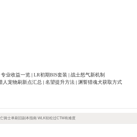
|
专业收益一览
|
LR初期BIS套装
|
战士怒气新机制
猎人宠物刷新点汇总
|
名望提升方法
|
渊誓猎魂犬获取方式
3死亡骑士单刷旧副本指南 WLK轻松过CTM有难度