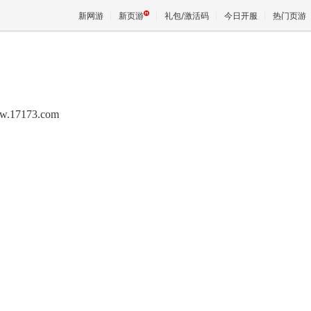
新网游
新页游
礼包/激活码
今日开服
热门页游
魔兽
w.17173.com
天堂
王权与