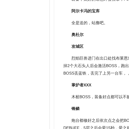
阿尔卡冯的宝库
全是送的，站撸吧。
奥杜尔
攻城区
烈焰巨兽进门在出口处找布莱恩
掉2个大石头人后会激活BOSS，
BOSS丢蓝铁，丢完了上另一台车，
掌炉者XXX
木桩BOSS，装备好点都可以
锋鳞
炮台都修好之后依次点之会把BO
DEBUFF，5层之后会晕15秒，