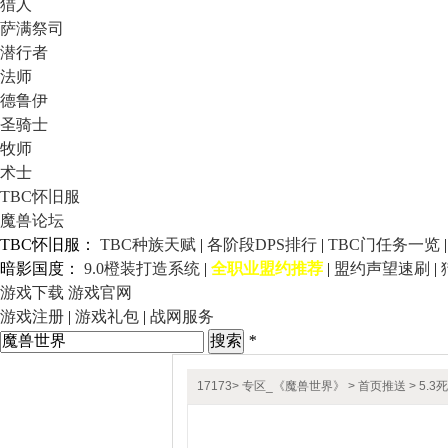
猎人
萨满祭司
潜行者
法师
德鲁伊
圣骑士
牧师
术士
TBC怀旧服
魔兽论坛
TBC怀旧服：
TBC种族天赋
|
各阶段DPS排行
|
TBC门任务一览
暗影国度：
9.0橙装打造系统
|
全职业盟约推荐
|
盟约声望速刷
|
游戏下载
游戏官网
游戏注册
|
游戏礼包
|
战网服务
*
17173
>
专区_《魔兽世界》
>
首页推送
> 5.