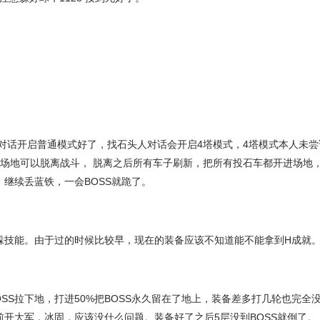
对话开启普通模式好了，找石头人对话会开启4塔模式，4塔模式本人未尝
跑出场地可以脱离战斗， 脱离之后所有车子刷新，把所有投石车都开进场地
，继续丢蓝铁，一会BOSS就跪了。
不躲技能。由于过的时候比较早，现在的装备应该不知道能不能拿到H成就
SS拉下地，打进50%把BOSS永久留在了地上，装备差多打几轮也完全没
晕之前开大军，冰固，应该没什么问题。装备好了之后5层没到BOSS就倒了。