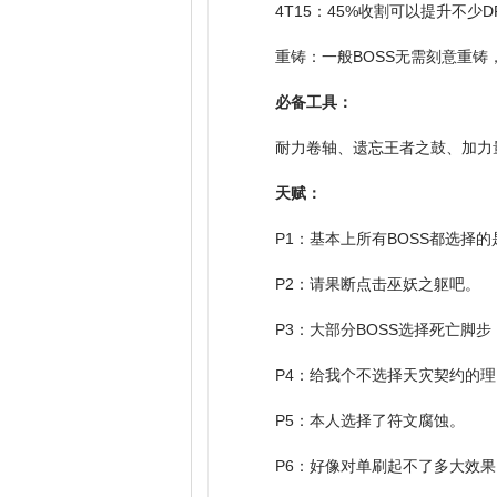
4T15：45%收割可以提升不少
重铸：一般BOSS无需刻意重铸
必备工具：
耐力卷轴、遗忘王者之鼓、加力
天赋：
P1：基本上所有BOSS都选择
P2：请果断点击巫妖之躯吧。
P3：大部分BOSS选择死亡脚步
P4：给我个不选择天灾契约的
P5：本人选择了符文腐蚀。
P6：好像对单刷起不了多大效果