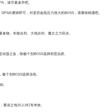
DPS，请尽量凑齐吧。
，DPS向重铸即可，对某些血线压力很大的BOSS，请重铸精通吧。
量食物、冬噬合剂、大地合剂、魔古之力药水。
的是动荡之血，除极个别BOSS选择邪恶虫群。
，极个别BOSS选择冻疮。
理由。
，亵渎之地25人0灯有奇效。