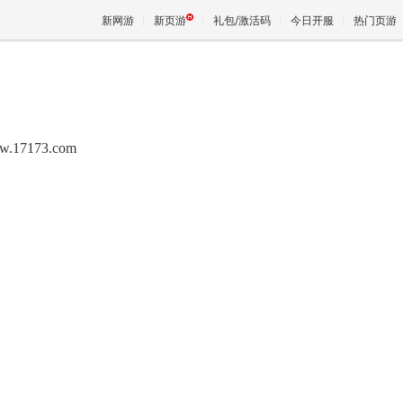
新网游
新页游
礼包/激活码
今日开服
热门页游
魔兽
w.17173.com
天堂
王权与