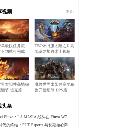
荐视频
更多»
奎岛最快任务流
TBC怀旧服太阳之井高
时不到就可完成
地基尔加丹术士视角
世界太阳井高地穆
魔兽世界太阳井高地穆
细节 坦克篇
鲁开荒细节 DPS篇
戏头条
 el Fluxo：LA MASIA 战队在 Fluxo W7M 旗下找到新归宿
代的终结：FUT Esports 与长期核心阵容分道扬镳