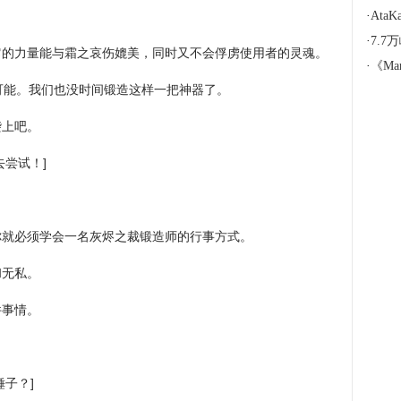
·
Ata
·
7.7
它的力量能与霜之哀伤媲美，同时又不会俘虏使用者的灵魂。
·
《Marvel 
可能。我们也没时间锻造这样一把神器了。
袭上吧。
尝试！]
你就必须学会一名灰烬之裁锻造师的行事方式。
和无私。
件事情。
子？]