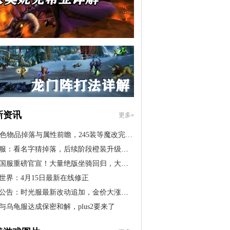
新资讯
更多»
橙色物品掉落与属性前瞻，245装等魔改完…
服：看名字猜掉落，后续阶段橙装升级道…
国服重磅官宣！大量绝版坐骑回归，大米…
世界：4月15日最新在线修正
公告：时光服最新改动追加，金价大涨！…
与乌龟服达成保密和解，plus2要来了