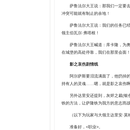
萨鲁法尔大王说：那我们一定要去
冲突可能就有制止的余地！
萨鲁法尔大王说：我们的任务已
领主伯瓦尔·弗塔根！
萨鲁法尔大王喊道：库卡隆，为
在城堡的高处停靠，我们在那里会面
影之哀伤剧情线
阿尔萨斯要泪流满面了，他扔掉
持有人的灵魂……嗯，就是影之哀伤
另外达里安还提到，灰烬之裁(银
铁的方法，让萨隆铁为我方的意志而
（以下为玩家与大领主达里安·莫
准备好，<职业>。