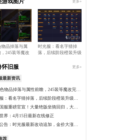
美游戏图片
更多»
色物品掉落与属
时光服：看名字猜掉
，245装等魔改
落，后续阶段橙装升级
，…
道具出…
兽怀旧服
更多»
服最新资讯
橙色物品掉落与属性前瞻，245装等魔改完…
服：看名字猜掉落，后续阶段橙装升级道…
国服重磅官宣！大量绝版坐骑回归，大米…
世界：4月15日最新在线修正
公告：时光服最新改动追加，金价大涨！…
推荐