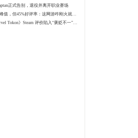
Kaptan正式告别，退役并离开职业赛场
万峰值，但45%好评率：这网游咋刚火就翻车了？
Tokon》Steam 评价陷入“褒贬不一”，PC 移植版表现糟糕引发玩家投诉，Arc System Works 对此做出…