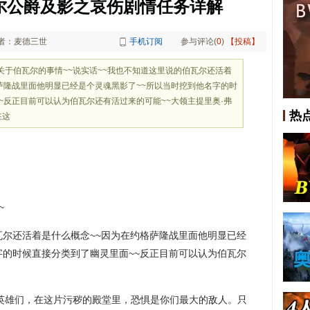
瓦尔公爵及影之哀伤剧情任务详解
者：麦德三世
手机订阅
参与评论(
0
)
【投稿】
~关于伯瓦尔的事情~~说实话~~我也不知道这里说的伯瓦尔还活着
萨隆战里面他明显已经是个灵魂黑影了~~所以当时挖到他名字的时
~反正目前可以认为伯瓦尔还有活过来的可能~~大领主提里奥·弗
热
在这
~
瓦尔还活着是什么概念~~因为在约格萨隆战里面他明显已经
字的时候直接分类到了幽灵里面~~反正目前可以认为伯瓦尔
英雄们，在这片污秽的殿堂里，恐惧是你们最大的敌人。只