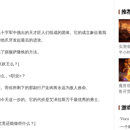
推
色十字军中挑出的天才匠人们组成的团体。它的成立象征着我
和他爪牙发起最后的进攻。
实测
现了驯服萨隆铁的方法。
半小
巫妖王么？]
么，<职业>？
魔兽
噬。而你所剩下的那副行尸走肉将永远为敌人效命。
鲁开荒
到今天这一步的。它的代价是艾泽拉斯万千最优秀的勇士。
游
·
Visca
究竟还能做些什么？]
·
一个时