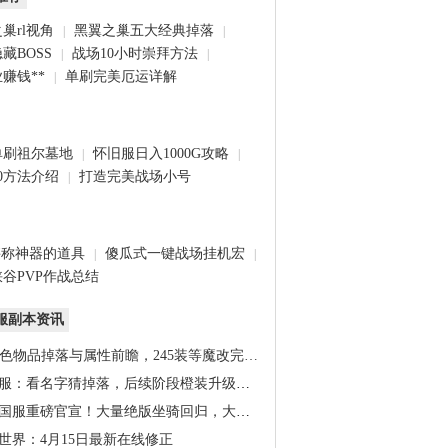
巢rl视角
黑翼之巢五大经典掉落
|
|
藏BOSS
战场10小时崇拜方法
|
|
赚钱**
单刷完美厄运详解
|
单刷祖尔墓地
怀旧服日入1000G攻略
|
|
0方法介绍
打造完美战场小号
|
堪称神器的道具
傻瓜式一键战场挂机宏
|
|
谷PVP作战总结
服副本资讯
橙色物品掉落与属性前瞻，245装等魔改完…
服：看名字猜掉落，后续阶段橙装升级道…
国服重磅官宣！大量绝版坐骑回归，大米…
世界：4月15日最新在线修正