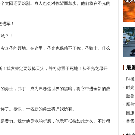
千个太阳还要炽烈。敌人也会对你望而却步。他们将在圣光的
堡进军！
领域？！
天灾众圣的领地。在这里，圣光也保佑不了你，圣骑士。什么
最
斯！我发誓定要毁掉天灾，并将你置于死地！从圣光之愿开
·
P4
·
时光
大的勇士，弗丁：成为席卷这世界的黑暗，将它带进全新的战
·
魔兽
·
魔兽
于你了。很快，一名新的勇士将归我所有。
·
国服
真是费力。我对他灵魂的折磨，他竟可抵抗如此之久。不过很
·
暴雪