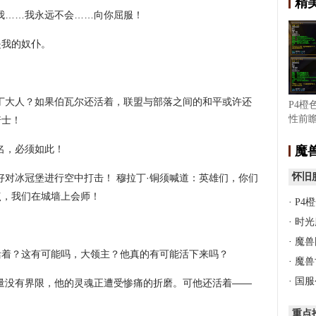
精
我……我永远不会……向你屈服！
是我的奴仆。
丁大人？如果伯瓦尔还活着，联盟与部落之间的和平或许还
P4橙
性前瞻
骑士！
完成
名，必须如此！
魔
怀旧
好对冰冠堡进行空中打击！ 穆拉丁·铜须喊道：英雄们，你们
点，我们在城墙上会师！
·
P4
·
时光
·
魔兽
活着？这有可能吗，大领主？他真的有可能活下来吗？
·
魔兽
·
国服
量没有界限，他的灵魂正遭受惨痛的折磨。可他还活着——
重点