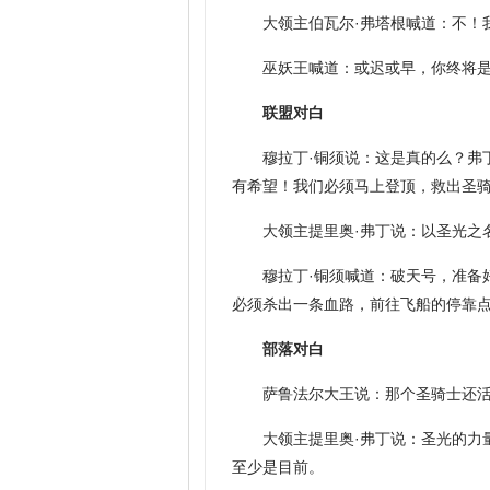
大领主伯瓦尔·弗塔根喊道：不！
巫妖王喊道：或迟或早，你终将
联盟对白
穆拉丁·铜须说：这是真的么？弗
有希望！我们必须马上登顶，救出圣
大领主提里奥·弗丁说：以圣光之
穆拉丁·铜须喊道：破天号，准备
必须杀出一条血路，前往飞船的停靠
部落对白
萨鲁法尔大王说：那个圣骑士还
大领主提里奥·弗丁说：圣光的力
至少是目前。