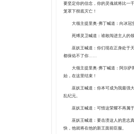
要坚定你的信念，你的灵魂就将比一
笼罩下彻底灭亡！
大领主提里奥·弗丁喊道：向冰冠
死缚灵卫喊道：谁敢闯进主人的
巫妖王喊道：你们现在正身处于
都保佑不了你……
大领主提里奥·弗丁喊道：阿尔萨
始，在这里结束！
巫妖王喊道：你本可成为我最强
乱纪元。
巫妖王喊道：可惜这荣耀不再属
巫妖王喊道：要击溃这人的意志
快，他就将在他的新王面前臣服。