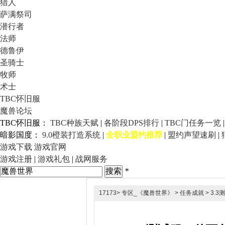
猎人
萨满祭司
潜行者
法师
德鲁伊
圣骑士
牧师
术士
TBC怀旧服
魔兽论坛
TBC怀旧服：
TBC种族天赋
|
各阶段DPS排行
|
TBC门任务一览
暗影国度：
9.0橙装打造系统
|
全职业盟约推荐
|
盟约声望速刷
|
游戏下载
游戏官网
游戏注册
|
游戏礼包
|
战网服务
*
17173
>
专区_《魔兽世界》
>
任务成就
> 3