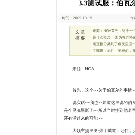
3.3测试服：伯
时间：2009-10-19
作
17:44
来源：NGA首先，这个~
文 章
是什么概念~~因为在约格
摘 要
候直接分类到了幽灵里面~
丁喊道：记住，英雄们，
来源：NGA
首先，这个~~关于伯瓦尔的事情~
说实话~~我也不知道这里说的伯
是个灵魂黑影了~~所以当时挖到他名
还有活过来的可能~~
大领主提里奥·弗丁喊道：记住，