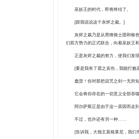
巫妖王的时代，即将终结了。
[跟我说说这个灰烬之裁。]
灰烬之裁乃是从黑锋骑士团和银
们双方势力的正式联合，向着巫妖王
正是灰烬之裁的努力，使我们发
[要是我有了霜之哀伤，我能打败
蠢货！你对那把诅咒之剑一无所知
它会将你存在的一切意义全部吞
阿尔萨斯正是由于这一原因而走
不过，也许还有另一种……
[告诉我，大领主莫格莱尼，我们