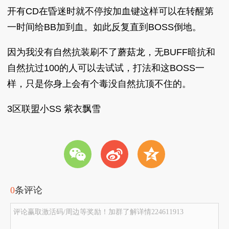
开有CD在昏迷时就不停按加血键这样可以在转醒第
一时间给BB加到血。如此反复直到BOSS倒地。
因为我没有自然抗装刷不了蘑菇龙，无BUFF暗抗和
自然抗过100的人可以去试试，打法和这BOSS一
样，只是你身上会有个毒没自然抗顶不住的。
3区联盟小SS 紫衣飘雪
w
t
z
0
条评论
评论赢取激活码/周边等奖励！加群了解详情224611913