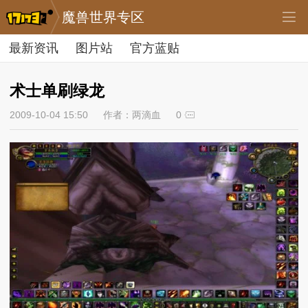
魔兽世界专区
最新资讯
图片站
官方蓝贴
术士单刷绿龙
2009-10-04 15:50
作者：两滴血
0