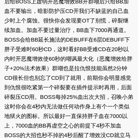
后给BOSS上虚弱开恶魔增效BB开群嘲后只给BB加
血不要输出，暗影防护压CD开我们不缺蓝的自己血
少时上个腐蚀。很快你会发现要OT了别慌，碎裂继
续加血。加血不要过量治疗，BB血下7000再通道。
BOSS会给BB延长施法的DEBUFF在6层DEBUFF下
胖子受难时60秒CD，这时看好BB受难CD在20秒以
内时开恶魔增效使60秒的嘲讽最大化（恶魔增效给胖
子+20%法术效果）群嘲也是拉仇恨技能虽然2分钟
CD很长但也别忘了CD到了就用，前期你会明显感觉
到仇恨很吃紧第一个碎裂要在插件提示时再用，后面
碎裂压CD用。BOSS每掉25%血出次大招，召唤小弟
这时你会在4秒内无法做任何动作身上有个一个类似
地狱火的图标。所以最好一直保持胖子血在7000以
上，7000血的BB再虚空之心的前提下4秒不加血
BOSS的大招也秒不掉的4秒后醒了增效没CD就立马