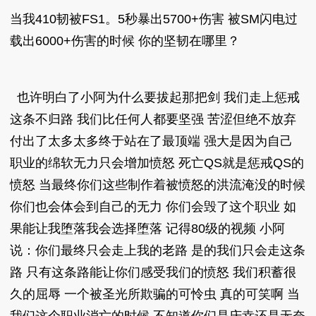
当我410韧被FS1。5秒暴出5700+伤害 被SM闪电过
载出6000+伤害的时候 你的坚韧在哪里？
也许明白了小阿为什么要拔起那把剑 我们走上惩戒
这条不归路 我们比任何人都要坚强 苦涩但绝不放弃
付出了太多太多终于站在了最顶端 强大是因为自己
职业的绵软无力只会增加愤怒 死亡QS就是惩戒QS的
愤怒 当最终你们这些制作着被愤怒的洪流淹没的时候
你们也会体会到自己的无力 你们会毁了这个职业 如
果能让我堕落我会选择堕落 记得80级的视频 小阿
说：你们最终只会走上我的老路 是的我们只会走这条
路 只有这条路能让你们感受我们的愤怒 我们积蓄很
久的屈辱 一个被圣光所欺骗的可怜虫 真的可笑啊 当