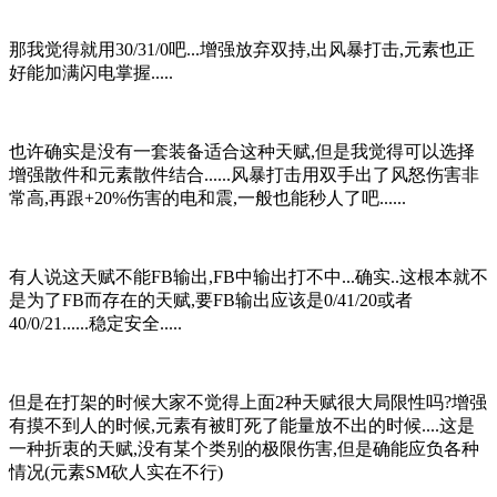
那我觉得就用30/31/0吧...增强放弃双持,出风暴打击,元素也正
好能加满闪电掌握.....
也许确实是没有一套装备适合这种天赋,但是我觉得可以选择
增强散件和元素散件结合......风暴打击用双手出了风怒伤害非
常高,再跟+20%伤害的电和震,一般也能秒人了吧......
有人说这天赋不能FB输出,FB中输出打不中...确实..这根本就不
是为了FB而存在的天赋,要FB输出应该是0/41/20或者
40/0/21......稳定安全.....
但是在打架的时候大家不觉得上面2种天赋很大局限性吗?增强
有摸不到人的时候,元素有被盯死了能量放不出的时候....这是
一种折衷的天赋,没有某个类别的极限伤害,但是确能应负各种
情况(元素SM砍人实在不行)