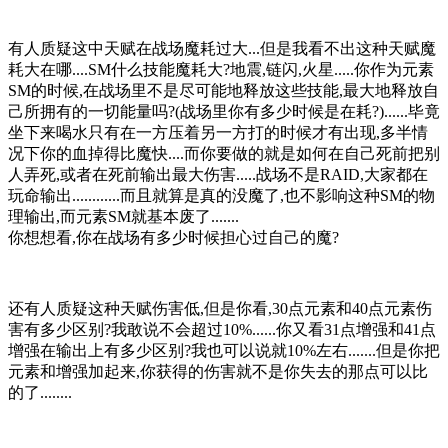
有人质疑这中天赋在战场魔耗过大...但是我看不出这种天赋魔
耗大在哪....SM什么技能魔耗大?地震,链闪,火星.....你作为元素
SM的时候,在战场里不是尽可能地释放这些技能,最大地释放自
己所拥有的一切能量吗?(战场里你有多少时候是在耗?)......毕竟
坐下来喝水只有在一方压着另一方打的时候才有出现,多半情
况下你的血掉得比魔快....而你要做的就是如何在自己死前把别
人弄死,或者在死前输出最大伤害.....战场不是RAID,大家都在
玩命输出............而且就算是真的没魔了,也不影响这种SM的物
理输出,而元素SM就基本废了.......
你想想看,你在战场有多少时候担心过自己的魔?
还有人质疑这种天赋伤害低,但是你看,30点元素和40点元素伤
害有多少区别?我敢说不会超过10%......你又看31点增强和41点
增强在输出上有多少区别?我也可以说就10%左右.......但是你把
元素和增强加起来,你获得的伤害就不是你失去的那点可以比
的了........