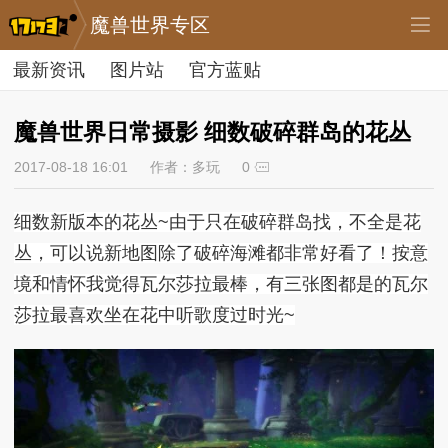
魔兽世界专区
最新资讯
图片站
官方蓝贴
魔兽世界日常摄影 细数破碎群岛的花丛
2017-08-18 16:01
作者：多玩
0
细数新版本的花丛~由于只在破碎群岛找，不全是花
丛，可以说新地图除了破碎海滩都非常好看了！按意
境和情怀我觉得瓦尔莎拉最棒，有三张图都是的瓦尔
莎拉
最喜欢坐在花中听歌度过时光~