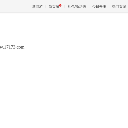
新网游
新页游
礼包/激活码
今日开服
热门页游
魔兽
w.17173.com
天堂
王权与