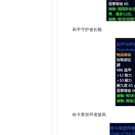
和平守护者长靴
哈卡莱崇拜者披风