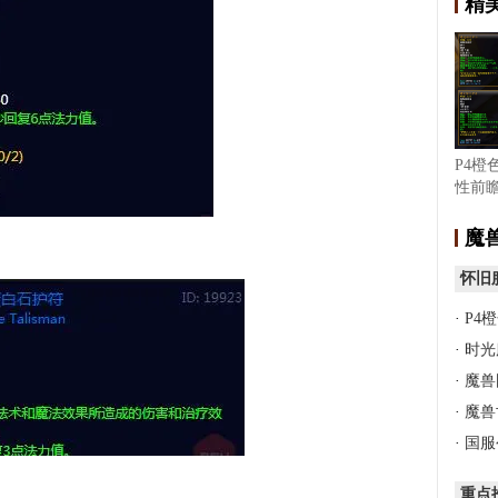
精
P4橙
性前瞻
完成
魔
怀旧
·
P4
·
时光
·
魔兽
·
魔兽
·
国服
重点