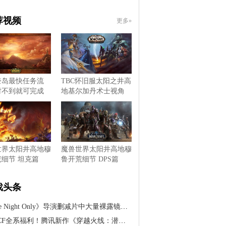
荐视频
更多»
奎岛最快任务流
TBC怀旧服太阳之井高
时不到就可完成
地基尔加丹术士视角
世界太阳井高地穆
魔兽世界太阳井高地穆
细节 坦克篇
鲁开荒细节 DPS篇
戏头条
Night Only》导演删减片中大量裸露镜头，称现代观众已不再喜欢看到这类内容
F全系福利！腾讯新作《穿越火线：潜伏》全网预约开启