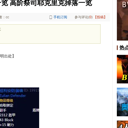
览 高阶祭司耶克里克掉落一览
者：cc
手机订阅
参与评论(
0
)
【投稿】
览
热
注明出处】