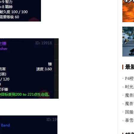
最
·
P4
·
时光
·
魔兽
·
魔兽
·
国服
·
暴雪