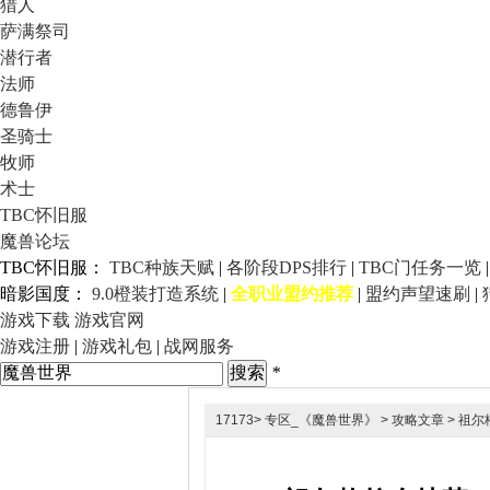
猎人
萨满祭司
潜行者
法师
德鲁伊
圣骑士
牧师
术士
TBC怀旧服
魔兽论坛
TBC怀旧服：
TBC种族天赋
|
各阶段DPS排行
|
TBC门任务一览
暗影国度：
9.0橙装打造系统
|
全职业盟约推荐
|
盟约声望速刷
|
游戏下载
游戏官网
游戏注册
|
游戏礼包
|
战网服务
*
17173
>
专区_《魔兽世界》
>
攻略文章
> 祖