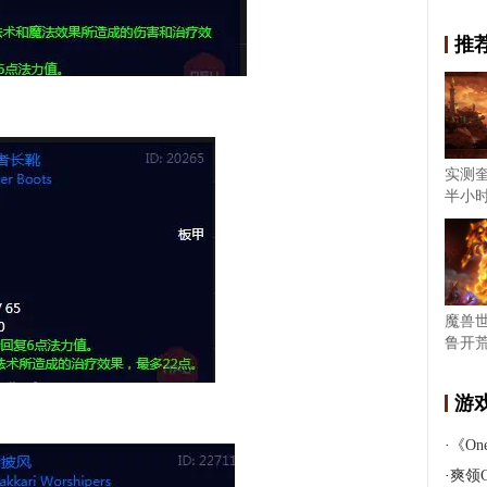
推
实测
半小
魔兽
鲁开荒
游
·
《One 
·
爽领C