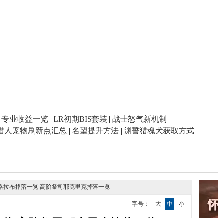
|
专业收益一览
|
LR初期BIS套装
|
战士怒气新机制
猎人宠物刷新点汇总
|
名望提升方法
|
渊誓猎魂犬获取方式
尔格拉布掉落一览 高阶祭司耶克里克掉落一览
字号：
大
中
小