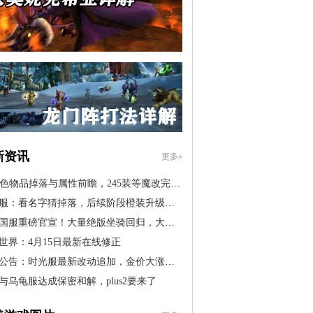
新资讯
更多»
橙色物品掉落与属性前瞻，245装等魔改完…
服：看名字猜掉落，后续阶段橙装升级道…
国服重磅官宣！大量绝版坐骑回归，大米…
世界：4月15日最新在线修正
公告：时光服最新改动追加，金价大涨！…
与乌龟服达成保密和解，plus2要来了