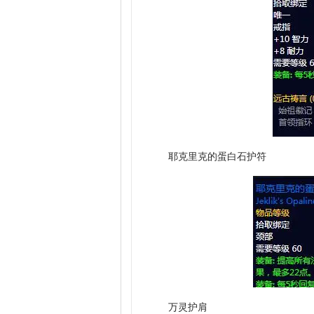
耶克里克的蛋白石护符
万灵护肩