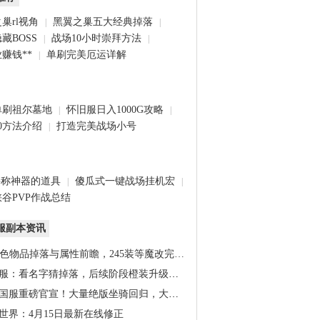
巢rl视角
黑翼之巢五大经典掉落
|
|
藏BOSS
战场10小时崇拜方法
|
|
赚钱**
单刷完美厄运详解
|
单刷祖尔墓地
怀旧服日入1000G攻略
|
|
0方法介绍
打造完美战场小号
|
堪称神器的道具
傻瓜式一键战场挂机宏
|
|
谷PVP作战总结
服副本资讯
橙色物品掉落与属性前瞻，245装等魔改完…
服：看名字猜掉落，后续阶段橙装升级道…
国服重磅官宣！大量绝版坐骑回归，大米…
世界：4月15日最新在线修正