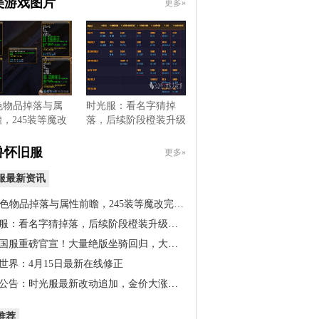
美游戏图片
更多»
色物品掉落与属
时光服：看名字猜掉
，245装等魔改
落，后续阶段橙装升级
，…
道具出…
兽怀旧服
更多»
服最新资讯
橙色物品掉落与属性前瞻，245装等魔改完…
服：看名字猜掉落，后续阶段橙装升级道…
国服重磅官宣！大量绝版坐骑回归，大米…
世界：4月15日最新在线修正
公告：时光服最新改动追加，金价大涨！…
推荐