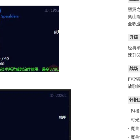
黑翼之
奥山隐
全职业
升级
经典
速升6
战场
PVP
战歌峡
怀旧
·
P4
·
时光
·
魔兽
·
魔兽