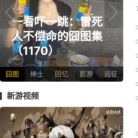
网易搜
一看吓一跳：雷死
prev
next
人不偿命的囧图集
（1170）
囧图
绅士
回忆
影游
远征