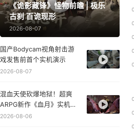
新游视频
《诡影藏锋》怪物前瞻 | 极乐
古刹 百诡现形
2026-08-07
国产Bodycam视角射击游
戏发售前首个实机演示
2026-08-07