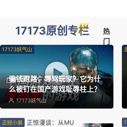
17173原创专栏
热
门
17173妖气山
精
选
骗钱跑路，辱骂玩家？它为什