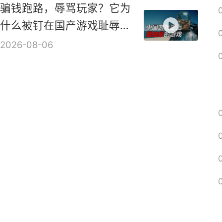
混血天使砍爆地狱！超爽
ARPG新作《血月》实机演
示视频
2026-08-06
骗钱跑路，辱骂玩家？它为
什么被钉在国产游戏耻辱柱
上？【是个人物10】
2026-08-06