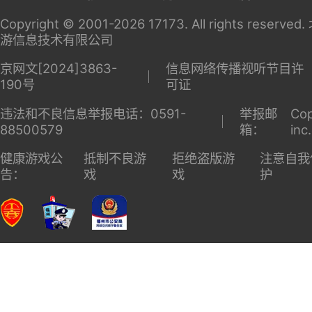
关于
家长监
广告服
商务洽
17173
护
务
谈
Copyright © 2001-2026 17173. All rights reserv
游信息技术有限公司
京网文[2024]3863-
信息网络传播视听节目许
190号
可证
违法和不良信息举报电话：0591-
举报邮
Cop
88500579
箱：
inc
健康游戏公
抵制不良游
拒绝盗版游
注意自我
告：
戏
戏
护