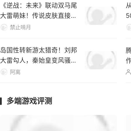
腾讯《全境封锁：曙光》现
已登陆Steam，首日好评率
仅31%
M
仿生羊
《逆战：未来》联动双马尾
大雷萌妹！传说皮肤直接免
费送！
禁止啃月
岛国性转新游太猎奇！刘邦
大雷勾人，秦始皇变风骚美
女
阿离