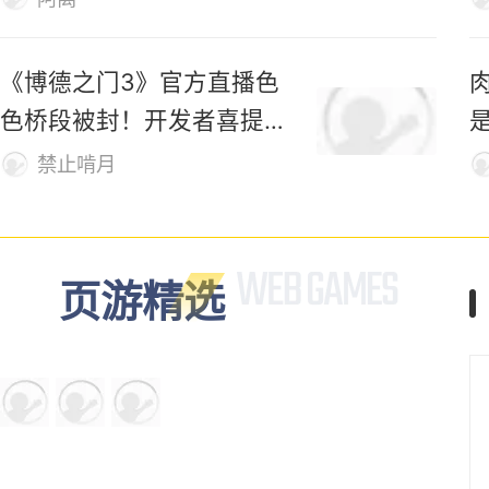
衣”
禁止啃月
化身凤凰、变巨剑！这款开
索
放世界修仙新游，自由度有
够野！
阿离
《博德之门3》官方直播色
色桥段被封！开发者喜提荣
誉勋章
禁止啃月
页游精选