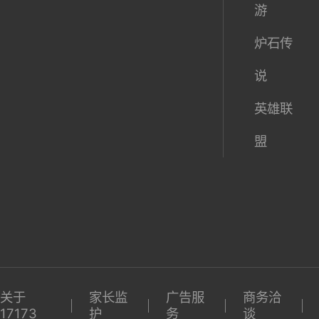
全
大
玩
魔兽世
球
陆
激活码
界
期待榜
梦幻西
游
炉石传
说
英雄联
盟