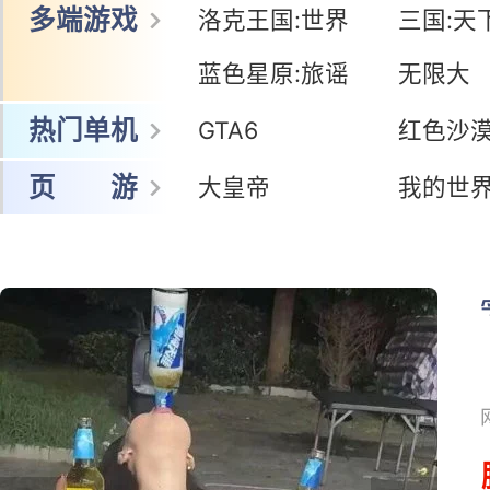
网 游
冒险岛怀旧服
暗黑:鬼道士
王者荣耀世界
鸣潮
多端游戏
洛克王国:世界
三国:天
蓝色星原:旅谣
无限大
热门单机
GTA6
红色沙
页 游
大皇帝
我的世