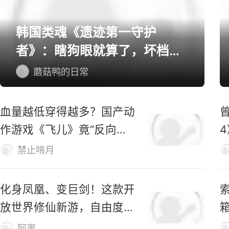
单机/主机游戏精选
韩国类魂《遗迹第一守护
者》：瞎狗眼就算了，坏档算
怎么个事！
蘑菇鸭的日常
血量越低穿得越多？国产动
作游戏《飞儿》竟“反向爆