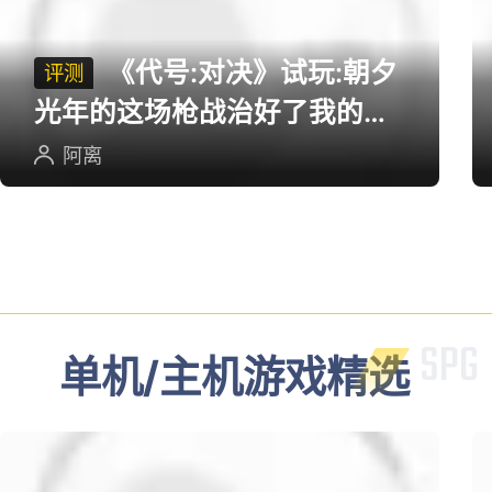
多端游戏评测
《代号:对决》试玩:朝夕
评测
光年的这场枪战治好了我的低
血压
阿离