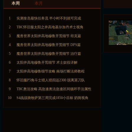
本周
本月
1
实测奎岛最快任务流 半小时不到就可完成
2
TBC怀旧服太阳之井高地基尔加丹术士视角
3
魔兽世界太阳井高地穆鲁开荒细节 坦克篇
4
魔兽世界太阳井高地穆鲁开荒细节 DPS篇
5
魔兽世界太阳井高地穆鲁开荒细节 治疗篇
6
太阳井高地穆鲁开荒细节 术士奴役详解
7
太阳井高地穆鲁细节攻略 南场打断法师教程
8
怀旧服P5角斗士猎人猎四远2300 脱离菜刀队
9
TBC奥法攻略 高急速奥法急速区间循环手法属性
10
S4战战骑牧萨第三周完成1850小目标 奶骑视角