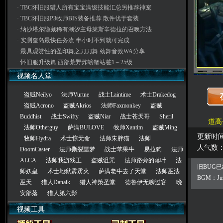
·
TBC怀旧服猎人所有宝宝满级技能汇总另推荐神宠
·
TBC怀旧服P3牧师BIS装备推荐 散件优于套装
·
纳沙塔尔隐藏稀有潮汐主母莱斯辛德拉的召唤方法
·
实测奎岛最快任务流 半小时不到就可完成
·
最具观赏性的圣印舞之刀刀舞 劲舞音效WA分享
·
怀旧服升级篇 西部荒野炸螃蟹站桩1～25级
视频名人堂
盗贼Neilyo
法师Vurtne
战士Laintime
术士Drakedog
盗贼Acrono
盗贼Akrios
法师Faxmonkey
盗贼
Buddhist
战士Swifty
盗贼Niar
战士苍天哥
Sheril
道高
法师Otherguy
萨满BULOVE
牧师Xantim
盗贼Ming
更新时间： 
牧师Hydra
术士惊无命
法师朱胖猫
法师
人气数
DoomCaster
法师撕裂噩梦
战士苹果牛
易拉狗
法师
ALCA
法师我游戏王
盗贼诅咒
法师路旁的落叶
法
旧BUG
师妖皇
术士地狱霹雳火
萨满老牛去了天堂
法师巫法
BGM：Just 
巫天
猎人Danaik
猎人神策圣堂
德鲁伊无聊过客
晚
安部落
猎人第六影
视频工具