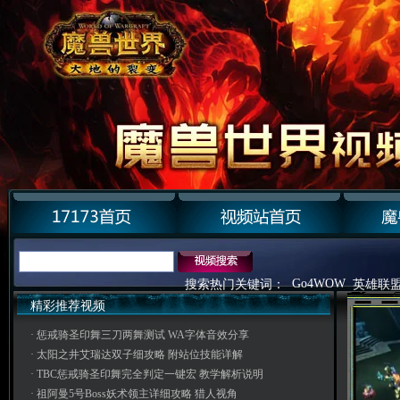
Go4WOW
搜索热门关键词：
英雄联
精彩推荐视频
·
惩戒骑圣印舞三刀两舞测试 WA字体音效分享
·
太阳之井艾瑞达双子细攻略 附站位技能详解
·
TBC惩戒骑圣印舞完全判定一键宏 教学解析说明
·
祖阿曼5号Boss妖术领主详细攻略 猎人视角