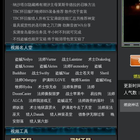
·
纳沙塔尔隐藏稀有潮汐主母莱斯辛德拉的召唤方法
·
TBC怀旧服P3牧师BIS装备推荐 散件优于套装
·
TBC怀旧服猎人所有宝宝满级技能汇总另推荐神宠
·
最具观赏性的圣印舞之刀刀舞 劲舞音效WA分享
·
实测奎岛最快任务流 半小时不到就可完成
·
不找盗贼也能开宝箱 终于能清理包里宝箱了
视频名人堂
盗贼Neilyo
法师Vurtne
战士Laintime
术士Drakedog
盗贼Acrono
盗贼Akrios
法师Faxmonkey
盗贼
Buddhist
战士Swifty
盗贼Niar
战士苍天哥
Sheril
燃
法师Otherguy
萨满BULOVE
牧师Xantim
盗贼Ming
更新时间： 
牧师Hydra
术士惊无命
法师朱胖猫
法师
人气数
DoomCaster
法师撕裂噩梦
战士苹果牛
易拉狗
法师
ALCA
法师我游戏王
盗贼诅咒
法师路旁的落叶
法
燃烧神话 
师妖皇
术士地狱霹雳火
萨满老牛去了天堂
法师巫法
巫天
猎人Danaik
猎人神策圣堂
德鲁伊无聊过客
晚
安部落
猎人第六影
视频工具