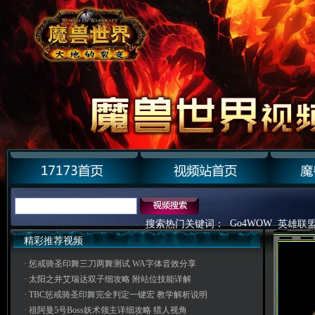
Go4WOW
搜索热门关键词：
英雄联
精彩推荐视频
·
惩戒骑圣印舞三刀两舞测试 WA字体音效分享
·
太阳之井艾瑞达双子细攻略 附站位技能详解
·
TBC惩戒骑圣印舞完全判定一键宏 教学解析说明
·
祖阿曼5号Boss妖术领主详细攻略 猎人视角