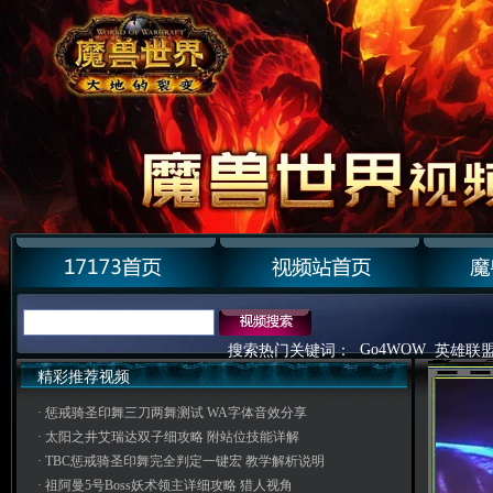
Go4WOW
搜索热门关键词：
英雄联
精彩推荐视频
·
惩戒骑圣印舞三刀两舞测试 WA字体音效分享
·
太阳之井艾瑞达双子细攻略 附站位技能详解
·
TBC惩戒骑圣印舞完全判定一键宏 教学解析说明
·
祖阿曼5号Boss妖术领主详细攻略 猎人视角