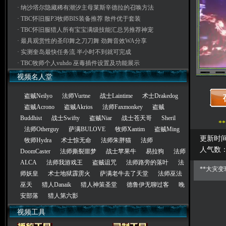
·
纳沙塔尔隐藏稀有潮汐主母莱斯辛德拉的召唤方法
·
TBC怀旧服P3牧师BIS装备推荐 散件优于套装
·
TBC怀旧服猎人所有宝宝满级技能汇总另推荐神宠
·
最具观赏性的圣印舞之刀刀舞 劲舞音效WA分享
·
实测奎岛最快任务流 半小时不到就可完成
·
TBC牧师个人vuhdo 巫毒插件设置及功能展示
视频名人堂
盗贼Neilyo
法师Vurtne
战士Laintime
术士Drakedog
盗贼Acrono
盗贼Akrios
法师Faxmonkey
盗贼
Buddhist
战士Swifty
盗贼Niar
战士苍天哥
Sheril
*
法师Otherguy
萨满BULOVE
牧师Xantim
盗贼Ming
更新时间： 
牧师Hydra
术士惊无命
法师朱胖猫
法师
人气数
DoomCaster
法师撕裂噩梦
战士苹果牛
易拉狗
法师
ALCA
法师我游戏王
盗贼诅咒
法师路旁的落叶
法
**大灾变
师妖皇
术士地狱霹雳火
萨满老牛去了天堂
法师巫法
巫天
猎人Danaik
猎人神策圣堂
德鲁伊无聊过客
晚
安部落
猎人第六影
视频工具