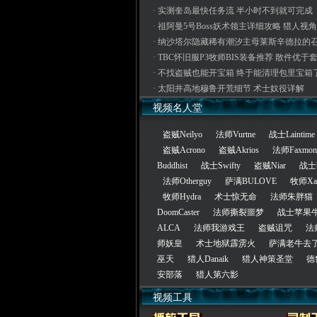
·
实测奎岛最快任务流 半小时不到就可完成
·
祖阿曼5号Boss妖术领主详细攻略 猎人视角
·
纳沙塔尔隐藏稀有潮汐主母莱斯辛德拉的
·
TBC怀旧服P3牧师BIS装备推荐 散件优于
·
不找盗贼也能开宝箱 终于能清理包里宝箱
·
太阳井高地穆鲁开荒细节 术士奴役详解
视频名人堂
盗贼Neilyo
法师Vurtne
战士Laintime
盗贼Acrono
盗贼Akrios
法师Faxmon
Buddhist
战士Swifty
盗贼Niar
战士
法师Otherguy
萨满BULOVE
牧师Xan
牧师Hydra
术士惊无命
法师朱胖猫
DoomCaster
法师撕裂噩梦
战士苹果
ALCA
法师我游戏王
盗贼诅咒
法
师妖皇
术士地狱霹雳火
萨满老牛去
巫天
猎人Danaik
猎人神策圣堂
德
安部落
猎人第六影
视频工具