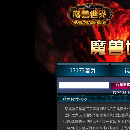
搜索热门
精彩推荐视频
·
惩戒骑圣印舞三刀两舞测试 WA字体音效
·
太阳之井艾瑞达双子细攻略 附站位技能详
·
TBC惩戒骑圣印舞完全判定一键宏 教学解
·
TBC怀旧服猎人所有宝宝满级技能汇总另