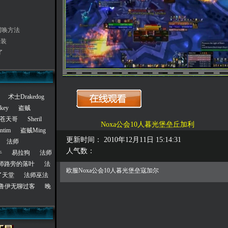
召唤方法
套装
了
术士Drakedog
key
盗贼
苍天哥
Sheril
Noxa公会10人暮光堡垒丘加利
tim
盗贼Ming
更新时间： 2010年12月11日 15:14:31
法师
人气数：
牛
易拉狗
法师
师路旁的落叶
法
欧服Noxa公会10人暮光堡垒寇加尔
了天堂
法师巫法
鲁伊无聊过客
晚