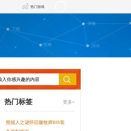
热门游戏
DNF
传奇4
剑网3旗舰版
新天龙八部
自由
诛仙世界
新仙侠5
热门标签
更多»
熊猫人之谜怀旧服牧师BIS装