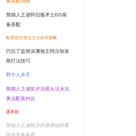
备搭配指南
熊猫人之谜怀旧服术士BIS装
备搭配
欧库塔尔专注之火应对策略
巴拉丁监狱深渊领主阿尔加洛
斯打法技巧
野牛人杀手
熊猫人之谜前夕法师火法冰法
奥法配装对比
团本前
熊猫人之谜前夕武僧酒仙织雾
踏风装备推荐