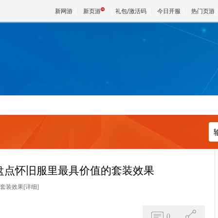
新网游
新页游
礼包/激活码
今日开服
热门页游
魔兽
天堂
王权与
盘点怀旧服里最具价值的套装效果
的套装效果
[详细]
0