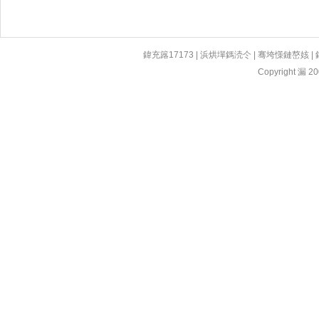
鍏充簬17173
|
浜烘墠鎷涜仒
|
骞垮憡鏈嶅姟
|
Copyright 漏 200