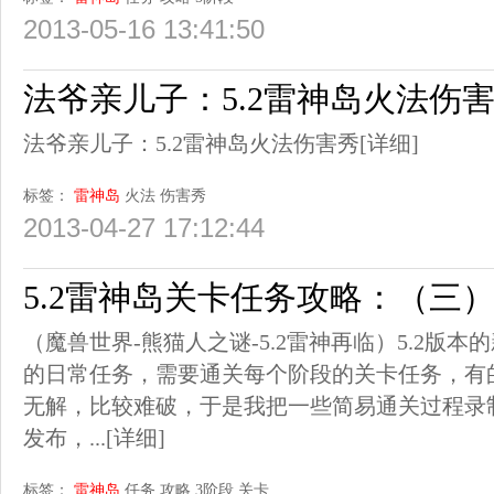
2013-05-16 13:41:50
法爷亲儿子：5.2雷神岛火法伤
法爷亲儿子：5.2雷神岛火法伤害秀
[详细]
标签：
雷神岛
火法
伤害秀
2013-04-27 17:12:44
5.2雷神岛关卡任务攻略：（三
（魔兽世界-熊猫人之谜-5.2雷神再临）5.2版
的日常任务，需要通关每个阶段的关卡任务，有
无解，比较难破，于是我把一些简易通关过程录制
发布，...
[详细]
标签：
雷神岛
任务
攻略
3阶段
关卡