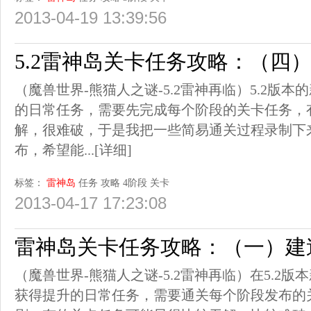
2013-04-19 13:39:56
5.2雷神岛关卡任务攻略：（四
（魔兽世界-熊猫人之谜-5.2雷神再临）5.2版
的日常任务，需要先完成每个阶段的关卡任务，
解，很难破，于是我把一些简易通关过程录制下来
布，希望能...
[详细]
标签：
雷神岛
任务
攻略
4阶段
关卡
2013-04-17 17:23:08
雷神岛关卡任务攻略：（一）建
（魔兽世界-熊猫人之谜-5.2雷神再临）在5.2
获得提升的日常任务，需要通关每个阶段发布的