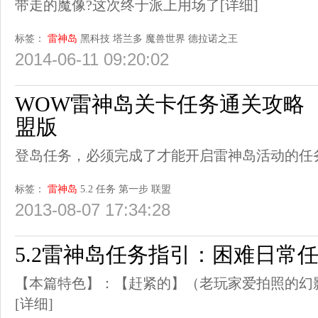
带走的魔像?这次终于派上用场了
[详细]
标签：
雷神岛
黑科技
塔兰多
魔兽世界
德拉诺之王
2014-06-11 09:20:02
WOW雷神岛关卡任务通关攻略
盟版
登岛任务，必须完成了才能开启雷神岛活动的任
标签：
雷神岛
5.2
任务
第一步
联盟
2013-08-07 17:34:28
5.2雷神岛任务指引：困难日常
【本篇特色】：【赶紧的】（老玩家爱拍照的幻
[详细]