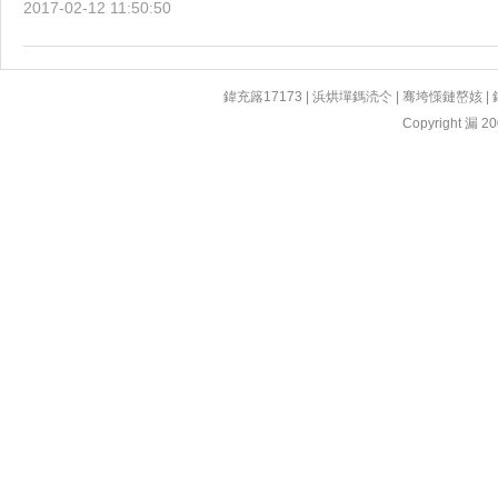
2017-02-12 11:50:50
鍏充簬17173
|
浜烘墠鎷涜仒
|
骞垮憡鏈嶅姟
|
Copyright 漏 200