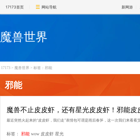
17173首页
网站导航
新网游
魔兽世界
17173
>
魔兽世界
>
标签：邪能
邪能
魔兽不止皮皮虾，还有星光皮皮虾！邪能皮
最近突然火起来的“皮皮虾，我们走”表情包可谓是雨后春笋，这一次我们来看看艾
标签：
邪能
wow
皮皮虾
星光