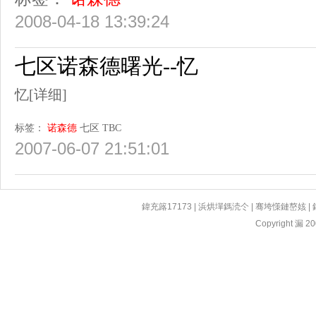
2008-04-18 13:39:24
七区诺森德曙光--忆
忆
[详细]
标签：
诺森德
七区
TBC
2007-06-07 21:51:01
鍏充簬17173
|
浜烘墠鎷涜仒
|
骞垮憡鏈嶅姟
|
Copyright 漏 200