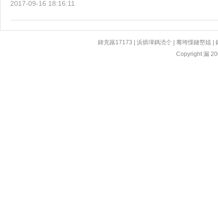
2017-09-16 18:16:11
鍏充簬17173
|
浜烘墠鎷涜仒
|
骞垮憡鏈嶅姟
|
Copyright 漏 200