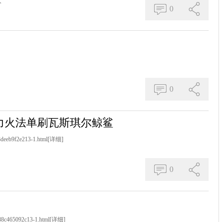
火
0
0
力火法单刷瓦斯琪尔鲸鲨
8deeb9f2e213-1.html
[详细]
0
b88c465092c13-1.html
[详细]