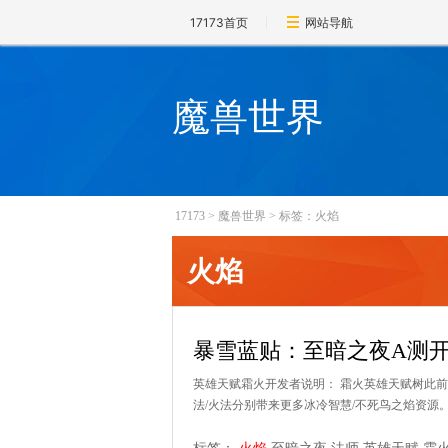
17173首页
网站导航
魔兽世界
17173
>
魔兽世界
>
标签：火焰
火焰
暴雪蓝贴：至暗之夜A测开
英雄天赋霜火开发者说明： 霜火英雄天赋树此
法/火法分别带来更多冰冷智慧/不死鸟之焰资源