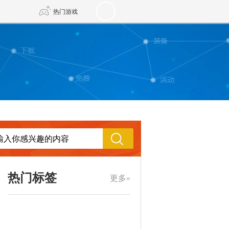
热门游戏
DNF
传奇4
剑网3旗舰版
新天龙八部
自由
诛仙世界
新仙侠5
热门标签
更多»