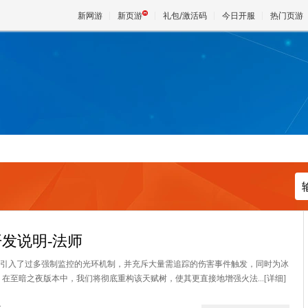
新网游
新页游
礼包/激活码
今日开服
热门页游
魔兽
天堂
王权与
发说明-法师
前引入了过多强制监控的光环机制，并充斥大量需追踪的伤害事件触发，同时为冰
。在至暗之夜版本中，我们将彻底重构该天赋树，使其更直接地增强火法...
[详细]