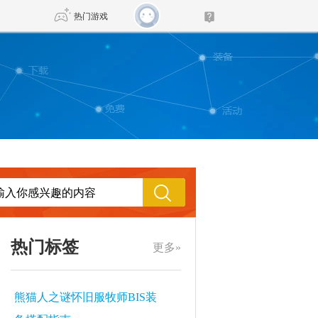
热门游戏
DNF
传奇4
剑网3旗舰版
新天龙八部
自由
诛仙世界
新仙侠5
热门标签
更多»
熊猫人之谜怀旧服牧师BIS装