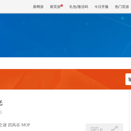
新网游
新页游
礼包/激活码
今日开服
热门页游
魔兽
天堂
王权与
光
]
之谜
四风谷
MOP
0