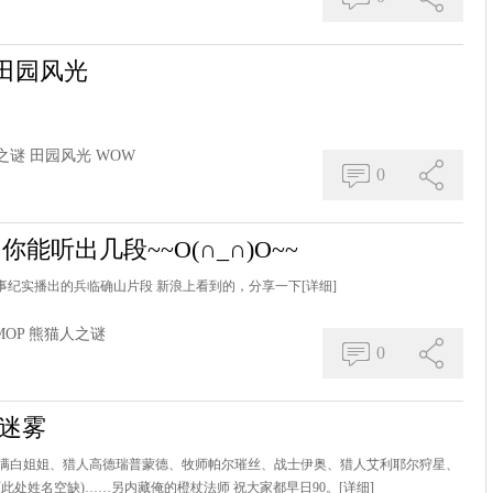
田园风光
之谜
田园风光
WOW
0
能听出几段~~O(∩_∩)O~~
V7军事纪实播出的兵临确山片段 新浪上看到的，分享一下
[详细]
MOP
熊猫人之谜
0
迷雾
满白姐姐、猎人高德瑞普蒙德、牧师帕尔璀丝、战士伊奥、猎人艾利耶尔狩星、
此处姓名空缺)……另内藏俺的橙杖法师 祝大家都早日90。
[详细]