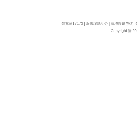
鍏充簬17173
|
浜烘墠鎷涜仒
|
骞垮憡鏈嶅姟
|
Copyright 漏 200