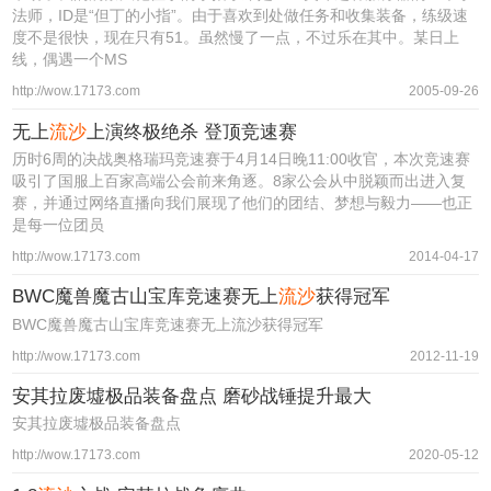
法师，ID是“但丁的小指”。由于喜欢到处做任务和收集装备，练级速
度不是很快，现在只有51。虽然慢了一点，不过乐在其中。某日上
线，偶遇一个MS
http://wow.17173.com
2005-09-26
无上
流沙
上演终极绝杀 登顶竞速赛
历时6周的决战奥格瑞玛竞速赛于4月14日晚11:00收官，本次竞速赛
吸引了国服上百家高端公会前来角逐。8家公会从中脱颖而出进入复
赛，并通过网络直播向我们展现了他们的团结、梦想与毅力——也正
是每一位团员
http://wow.17173.com
2014-04-17
BWC魔兽魔古山宝库竞速赛无上
流沙
获得冠军
BWC魔兽魔古山宝库竞速赛无上流沙获得冠军
http://wow.17173.com
2012-11-19
安其拉废墟极品装备盘点 磨砂战锤提升最大
安其拉废墟极品装备盘点
http://wow.17173.com
2020-05-12