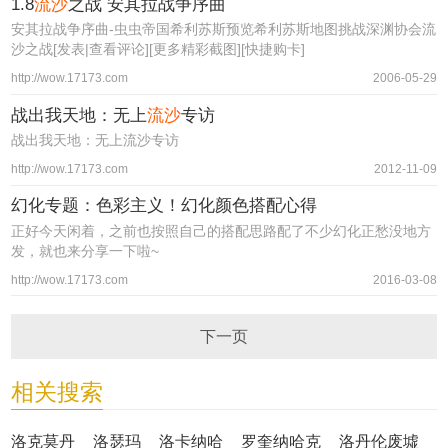
1.8
流沙
之战 安其拉战争序曲
安其拉战争序曲-虫虫帝国希利苏斯预览希利苏斯地图挑战深渊协会流
沙之战[发表|查看评论][更多精彩截图][快捷购卡]
http://wow.17173.com
2006-05-29
战出我天地：无上
流沙
专访
战出我天地：无上流沙专访
http://wow.17173.com
2012-11-09
幻化专题：色彩主义！幻化颜色搭配心得
正好今天闲着，之前也按照自己的搭配思路配了不少幻化正愁没地方
发，就也来分享一下啦~
http://wow.17173.com
2016-03-08
下一页
相关搜索
洛克莫丹
洛瑟玛
洛卡纳哈
罗奎纳哈克
洛丹伦废墟