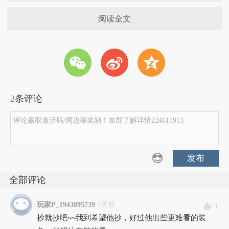
阅读全文
w
t
z
2
条评论
评论赢取激活码/周边等奖励！加群了解详情224611913
发布
全部评论
玩家P_1943895739
7天前
1
抄就抄吧~~我到希望他抄，好过他出些更难看的装