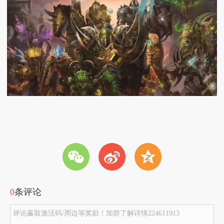
w
t
z
0
条评论
评论赢取激活码/周边等奖励！加群了解详情224611913