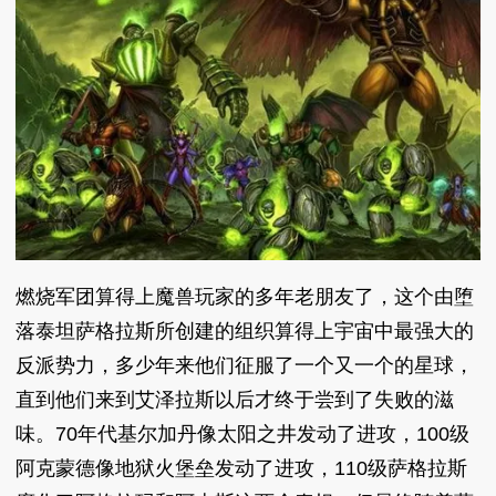
燃烧军团算得上魔兽玩家的多年老朋友了，这个由堕
落泰坦萨格拉斯所创建的组织算得上宇宙中最强大的
反派势力，多少年来他们征服了一个又一个的星球，
直到他们来到艾泽拉斯以后才终于尝到了失败的滋
味。70年代基尔加丹像太阳之井发动了进攻，100级
阿克蒙德像地狱火堡垒发动了进攻，110级萨格拉斯