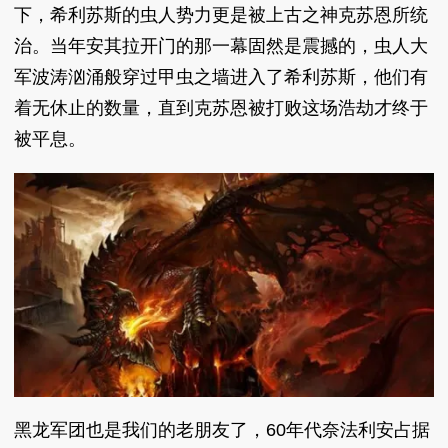
下，希利苏斯的虫人势力更是被上古之神克苏恩所统
治。当年安其拉开门的那一幕固然是震撼的，虫人大
军波涛汹涌般穿过甲虫之墙进入了希利苏斯，他们有
着无休止的数量，直到克苏恩被打败这场浩劫才终于
被平息。
黑龙军团也是我们的老朋友了，60年代奈法利安占据