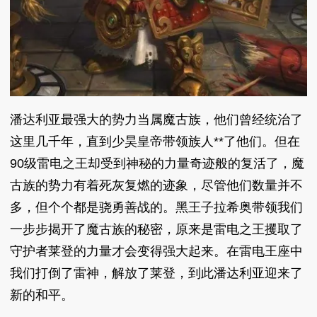
潘达利亚最强大的势力当属魔古族，他们曾经统治了
这里几千年，直到少昊皇帝带领族人**了他们。但在
90级雷电之王却受到神秘的力量奇迹般的复活了，魔
古族的势力有着死灰复燃的迹象，尽管他们数量并不
多，但个个都是骁勇善战的。黑王子拉希奥带领我们
一步步揭开了魔古族的秘密，原来是雷电之王攫取了
守护者莱登的力量才会变得强大起来。在雷电王座中
我们打倒了雷神，解放了莱登，到此潘达利亚迎来了
新的和平。