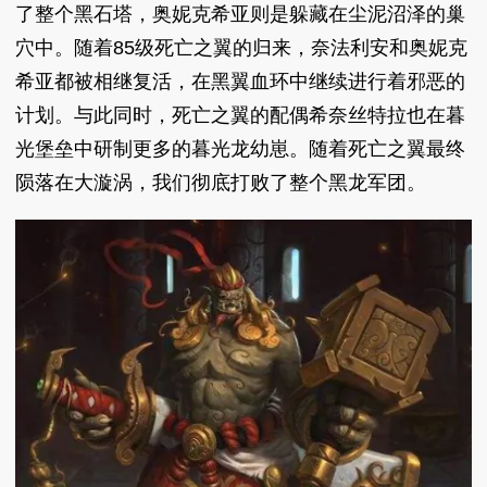
了整个黑石塔，奥妮克希亚则是躲藏在尘泥沼泽的巢
穴中。随着85级死亡之翼的归来，奈法利安和奥妮克
希亚都被相继复活，在黑翼血环中继续进行着邪恶的
计划。与此同时，死亡之翼的配偶希奈丝特拉也在暮
光堡垒中研制更多的暮光龙幼崽。随着死亡之翼最终
陨落在大漩涡，我们彻底打败了整个黑龙军团。