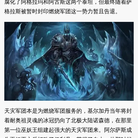
腐化了阿格拉玛和阿古斯这两个泰坦，但最终随着萨
格拉斯被暂时封印燃烧军团这一势力暂且告退。
天灾军团本是为燃烧军团服务的，基尔加丹当年将封
着耐奥祖灵魂的冰冠扔向了北极大陆诺森德，在那里
第一位巫妖王组建起强大的天灾军团来。阿尔萨斯成