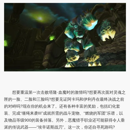
想要重温第一次击败塔隆·血魔时的激情吗?想要再次面对灵魂之
匣的一脸、二脸和三脸吗?想要见证阿卡玛和伊利丹在最终决战之前
的对峙吗?现在你的机会来了。还有各种丰富的奖励，包括幻化套
装、完成“缰绳来袭III”成就所需的战斗宠物、“燃烧的军团”乐谱，以
及物品等级900的装备掉落。另外，恶魔猎手职业还可能获得令人垂
涎的传说武器——“埃辛诺斯战刃”。这一次，你还自寻死路吗?