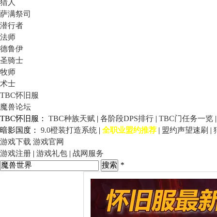
猎人
萨满祭司
潜行者
法师
德鲁伊
圣骑士
牧师
术士
TBC怀旧服
魔兽论坛
TBC怀旧服：
TBC种族天赋
|
各阶段DPS排行
|
TBC门任务一览
暗影国度：
9.0橙装打造系统
|
全职业盟约推荐
|
盟约声望速刷
|
游戏下载
游戏官网
游戏注册
|
游戏礼包
|
战网服务
*