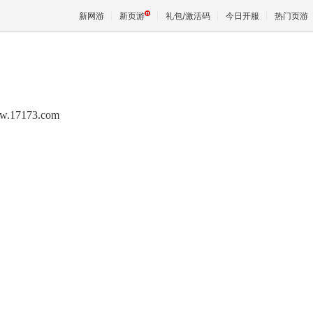
新网游
新页游
礼包/激活码
今日开服
热门页游
魔兽
w.17173.com
天堂
王权与