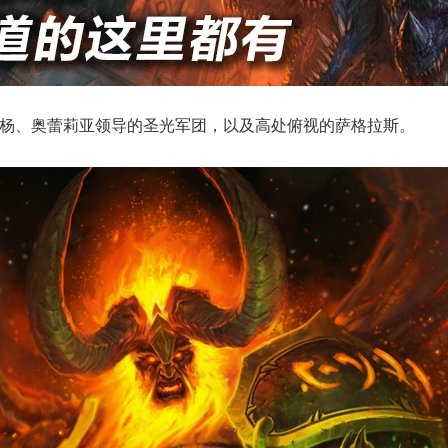
图拉杨、奥蕾莉亚领导的圣光军团，以及高处俯视的萨格拉斯。