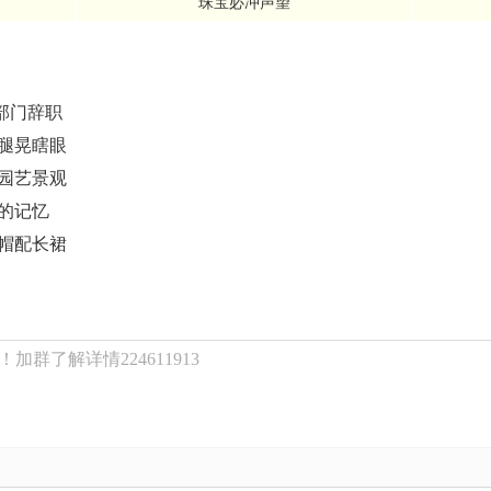
珠宝必冲声望
部门辞职
腿晃瞎眼
园艺景观
的记忆
帽配长裙
群了解详情224611913