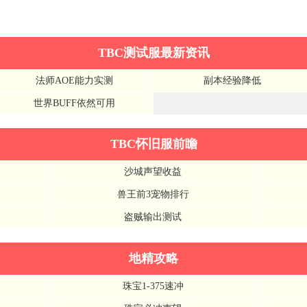
TBC测试服最新资讯
法师AOE能力实测
副本经验降低
世界BUFF依然可用
TBC怀旧服前瞻
沙城声望收益
兽王前3宠物排行
盗贼输出测试
地精攻略
珠宝1-375速冲