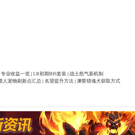
|
专业收益一览
|
LR初期BIS套装
|
战士怒气新机制
猎人宠物刷新点汇总
|
名望提升方法
|
渊誓猎魂犬获取方式