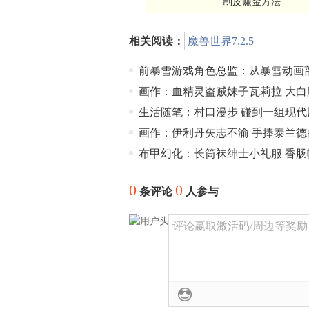
制皮赚金方法
相关阅读：
魔兽世界7.2.5
前暴雪游戏角色总监：从暴雪动画
画作：血精灵盗贼妹子瓦莉拉 大白
生活随笔：村口漫步 碰到一组现代
画作：伊利丹矢志不渝 手捧泰兰德
布甲幻化：长筒袜绅士小礼服 香肠
0
0
条评论
人参与
评论赢取激活码/周边等奖励！加