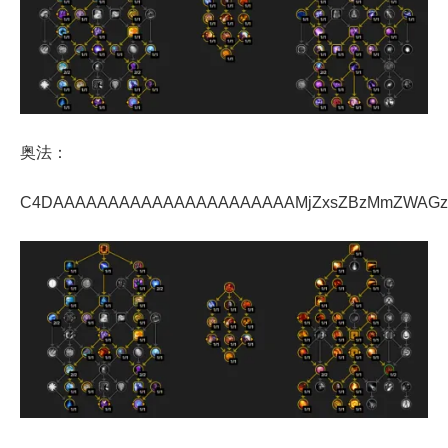
奥法：
C4DAAAAAAAAAAAAAAAAAAAAAAMjZxsZBzMmZWAG