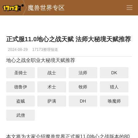
魔兽世界专区
专区_《魔兽世界》
>
首页推送
>
正文
正式服11.0地心之战天赋 法师大秘境天赋推荐
2024-08-29
17173整理报道
地心之战全职业大秘境天赋推荐
圣骑士
战士
法师
DK
德鲁伊
术士
牧师
猎人
盗贼
萨满
DH
唤魔师
武僧
本文将为大家介绍魔兽世界正式服11.0地心之战版本的80