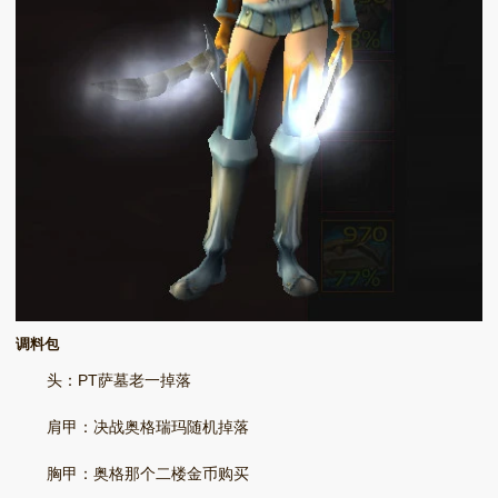
调料包
头：PT萨墓老一掉落
肩甲：决战奥格瑞玛随机掉落
胸甲：奥格那个二楼金币购买