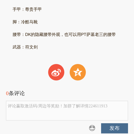
手甲：尊贵手甲
脚：冷酷马靴
腰带：DK的隐藏腰带外观，也可以用PT萨墓老三的腰带
武器：符文剑
t
z
0
条评论
评论赢取激活码/周边等奖励！加群了解详情224611913
发布