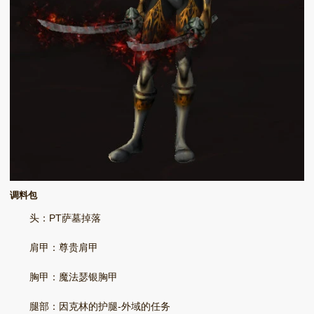
调料包
头：PT萨墓掉落
肩甲：尊贵肩甲
胸甲：魔法瑟银胸甲
腿部：因克林的护腿-外域的任务