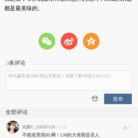
都是最美味的。
w
t
z
3
条评论
评论赢取激活码/周边等奖励！加群了解详情224611913
发布
全部评论
玩家U_118287129
7天前
0
不能老黑我BL啊！LM的大佬都是圣人