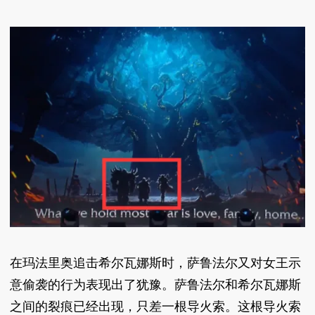
在玛法里奥追击希尔瓦娜斯时，萨鲁法尔又对女王示
意偷袭的行为表现出了犹豫。萨鲁法尔和希尔瓦娜斯
之间的裂痕已经出现，只差一根导火索。这根导火索