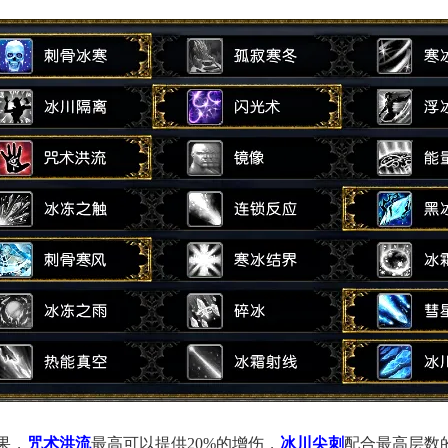
果，
咒术洪流
最高可以提供20%的增伤，
冰川尖刺
配合最高层数