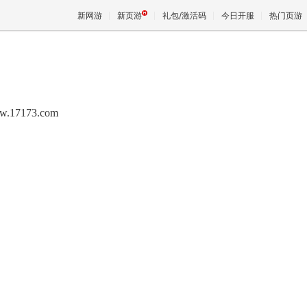
新网游
新页游
礼包/激活码
今日开服
热门页游
魔兽
w.17173.com
天堂
王权与