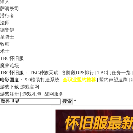
猎人
萨满祭司
潜行者
法师
德鲁伊
圣骑士
牧师
术士
TBC怀旧服
魔兽论坛
TBC怀旧服：
TBC种族天赋
|
各阶段DPS排行
|
TBC门任务一览
暗影国度：
9.0橙装打造系统
|
全职业盟约推荐
|
盟约声望速刷
|
游戏下载
游戏官网
游戏注册
|
游戏礼包
|
战网服务
*