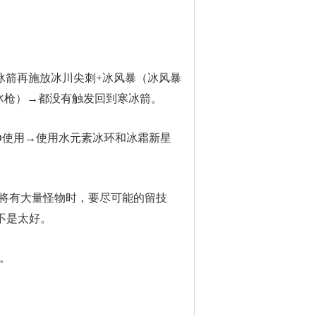
冰箭再施放冰川尖刺+冰风暴（冰风暴
冰枪）→都没有触发回到寒冰箭。
D使用→使用水元素冰环和冰霜新星
即将有大量怪物时，要尽可能的留技
不是太好。
。