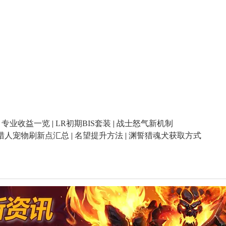
|
专业收益一览
|
LR初期BIS套装
|
战士怒气新机制
猎人宠物刷新点汇总
|
名望提升方法
|
渊誓猎魂犬获取方式