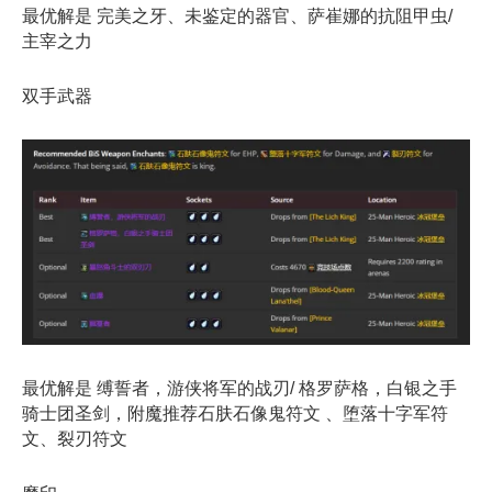
最优解是 完美之牙、未鉴定的器官、萨崔娜的抗阻甲虫/
主宰之力
双手武器
最优解是 缚誓者，游侠将军的战刃/ 格罗萨格，白银之手
骑士团圣剑，附魔推荐石肤石像鬼符文 、堕落十字军符
文、裂刃符文