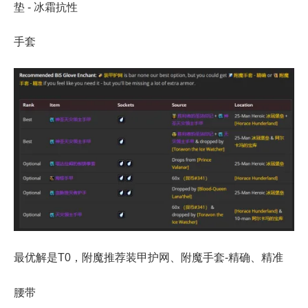
垫 - 冰霜抗性
手套
最优解是T0，附魔推荐装甲护网、附魔手套-精确、精准
腰带