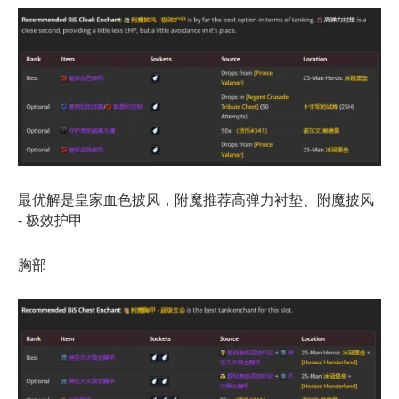
最优解是皇家血色披风，附魔推荐高弹力衬垫、附魔披风
- 极效护甲
胸部