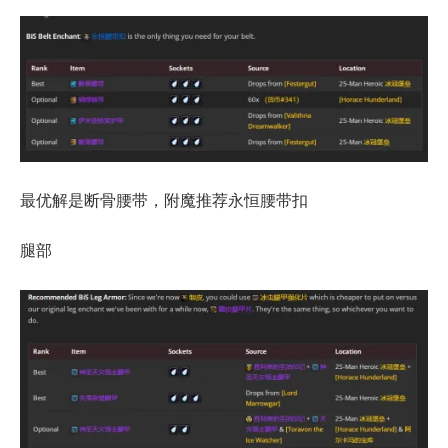
最优解是断骨腰带，附魔推荐永恒腰带扣
腿部