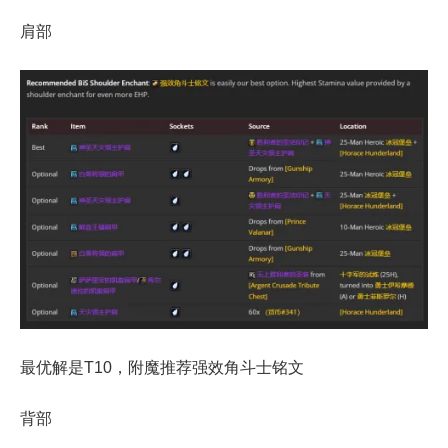
肩部
最优解是T10，附魔推荐强效角斗士铭文
背部