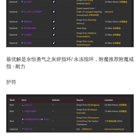
最优解是永恒勇气之灰烬指环/ 永冻指环，附魔推荐附魔戒
指 - 耐力
护符