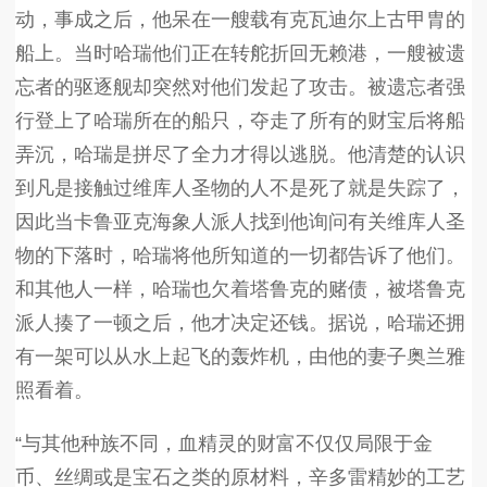
动，事成之后，他呆在一艘载有克瓦迪尔上古甲胄的
船上。当时哈瑞他们正在转舵折回无赖港，一艘被遗
忘者的驱逐舰却突然对他们发起了攻击。被遗忘者强
行登上了哈瑞所在的船只，夺走了所有的财宝后将船
弄沉，哈瑞是拼尽了全力才得以逃脱。他清楚的认识
到凡是接触过维库人圣物的人不是死了就是失踪了，
因此当卡鲁亚克海象人派人找到他询问有关维库人圣
物的下落时，哈瑞将他所知道的一切都告诉了他们。
和其他人一样，哈瑞也欠着塔鲁克的赌债，被塔鲁克
派人揍了一顿之后，他才决定还钱。据说，哈瑞还拥
有一架可以从水上起飞的轰炸机，由他的妻子奥兰雅
照看着。
“与其他种族不同，血精灵的财富不仅仅局限于金
币、丝绸或是宝石之类的原材料，辛多雷精妙的工艺