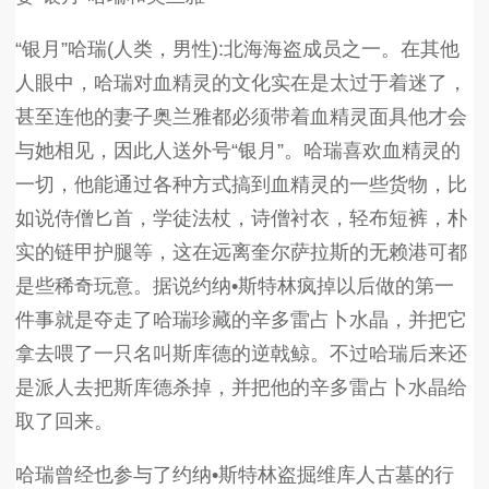
“银月”哈瑞(人类，男性):北海海盗成员之一。在其他
人眼中，哈瑞对血精灵的文化实在是太过于着迷了，
甚至连他的妻子奥兰雅都必须带着血精灵面具他才会
与她相见，因此人送外号“银月”。哈瑞喜欢血精灵的
一切，他能通过各种方式搞到血精灵的一些货物，比
如说侍僧匕首，学徒法杖，诗僧衬衣，轻布短裤，朴
实的链甲护腿等，这在远离奎尔萨拉斯的无赖港可都
是些稀奇玩意。据说约纳•斯特林疯掉以后做的第一
件事就是夺走了哈瑞珍藏的辛多雷占卜水晶，并把它
拿去喂了一只名叫斯库德的逆戟鲸。不过哈瑞后来还
是派人去把斯库德杀掉，并把他的辛多雷占卜水晶给
取了回来。
哈瑞曾经也参与了约纳•斯特林盗掘维库人古墓的行