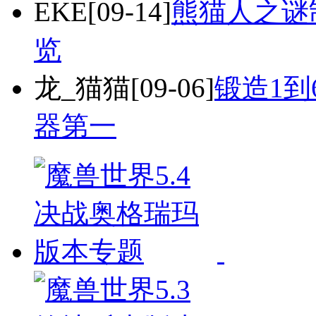
EKE
[09-14]
熊猫人之谜
览
龙_猫猫
[09-06]
锻造1到
器第一