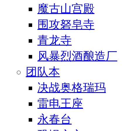
魔古山宫殿
围攻砮皂寺
青龙寺
风暴烈酒酿造厂
团队本
决战奥格瑞玛
雷电王座
永春台