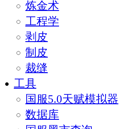
炼金术
工程学
剥皮
制皮
裁缝
工具
国服5.0天赋模拟器
数据库