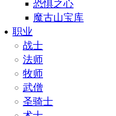
恐惧之心
魔古山宝库
职业
战士
法师
牧师
武僧
圣骑士
术士