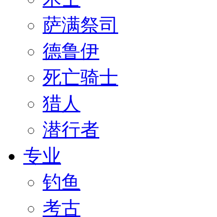
萨满祭司
德鲁伊
死亡骑士
猎人
潜行者
专业
钓鱼
考古