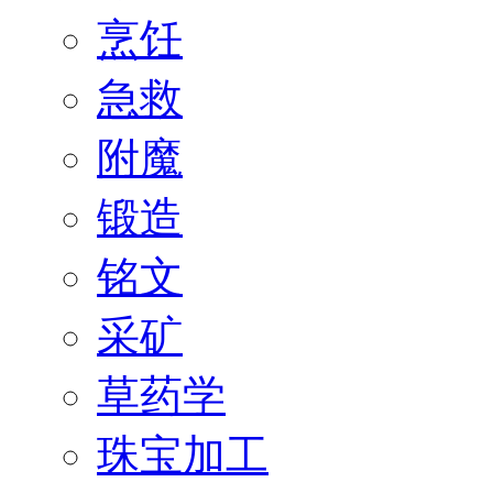
烹饪
急救
附魔
锻造
铭文
采矿
草药学
珠宝加工