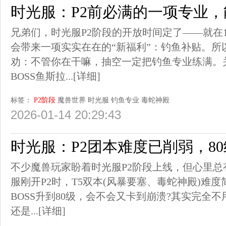
时光服：P2前必满的一项专业
兄弟们，时光服P2阶段的开放时间定了——就在1
会带来一项实实在在的“新福利”：钓鱼补贴。所
劝：不管你在干嘛，抽空一定把钓鱼专业练满。
BOSS鱼斯拉...
[详细]
标签：
P2阶段
魔兽世界
时光服
钓鱼专业
毒蛇神殿
2026-01-14 20:29:43
时光服：P2团本难度已削弱，80
不少魔兽玩家盼着时光服P2阶段上线，但心里总
服刚开P2时，T5双本(风暴要塞、毒蛇神殿)难度
BOSS升到80级，会不会又卡到崩溃?其实完全
还是...
[详细]