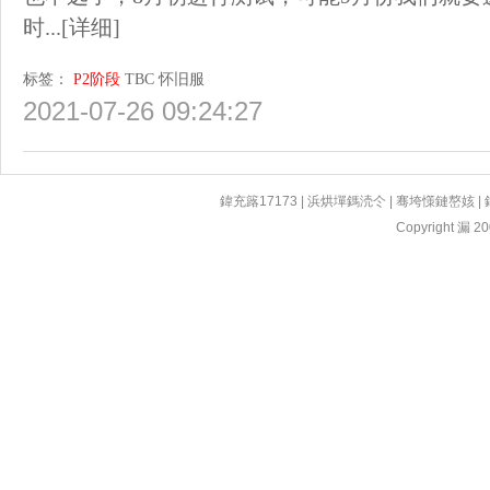
时...
[详细]
标签：
P2阶段
TBC
怀旧服
2021-07-26 09:24:27
鍏充簬17173
|
浜烘墠鎷涜仒
|
骞垮憡鏈嶅姟
|
Copyright 漏 200